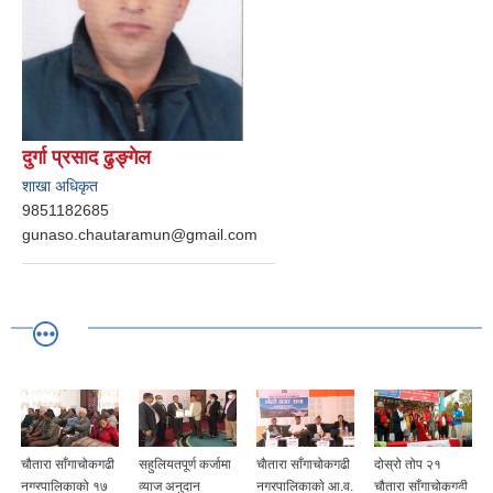
दुर्गा प्रसाद ढुङ्गेल
शाखा अधिकृत
9851182685
gunaso.chautaramun@gmail.com
चौतारा साँगाचोकगढी
सहुलियतपूर्ण कर्जामा
चाैतारा साँगाचोकगढी
दोस्रो तोप २१
च
नगरपालिकाको १७
व्याज अनुदान
नगरपालिकाकाे आ.व.
चौतारा साँगाचोकगढी
न