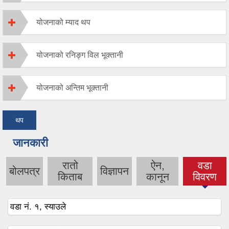
योजनाको म्याद थप
योजनाको रनिङ्ग विल भूक्तानी
योजनाको अन्तिम भूक्तानी
थप
जानकारी
रातो
ऐन,
वडा
बोलपत्र
विज्ञापन
(active
किताब
कानून
विवरण
tab)
वडा नं. १, स्याउले