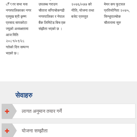
औँ नगर सभा यस
उपलब्ध गराउन
२०७६/०७७ को
मेयर कप फुटवल
आ
नगरपालिकाका नगर
चौतारा साँगाचोकगढी
नीति, योजना तथा
प्रतियोगिता २०७५,
न
प्रमुख श्री कृष्ण
नगरपालिका र नेपाल
बजेट प्रस्तुत
सिन्धुपाल्चोक
र
प्रसाद सापकोटा
बैंक लिमिटेड बिच एक
चौतारामा सुरु
प
ज्यूको अध्यक्षतामा
संझाैता भएकाे छ ।
आज मिति
२०८१/०९/२८
गतेको दिन सम्पन्न
भएको छ।
सेवाहरु
लागत अनुमान तयार गर्ने
योजना सम्झौता