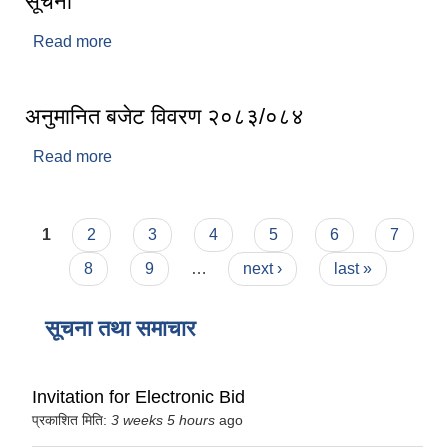
सूचना
Read more
about घले समुदायको आयआर्जन तथा सीपमुलक
कार्यक्रममा सहभागीताका लागि आवेदन आह्वानको सूचना
अनुमानित बजेट विवरण २०८३/०८४
Read more
about अनुमानित बजेट विवरण २०८३/०८४
Pages
1
2
3
4
5
6
7
8
9
…
next ›
last »
सूचना तथा समाचार
Invitation for Electronic Bid
प्रकाशित मिति:
3 weeks 5 hours
ago