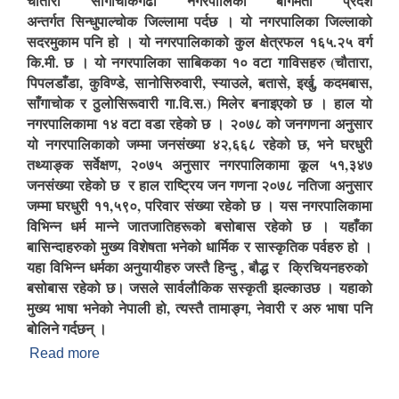
चौतारा साँगाचोकगढी नगरपालिका बागमती प्रदेश
अन्तर्गत सिन्धुपाल्चोक जिल्लामा पर्दछ । यो नगरपालिका जिल्लाको
सदरमुकाम पनि हो । यो नगरपालिकाको कुल क्षेत्रफल १६५.२५ वर्ग
कि.मी. छ । यो नगरपालिका साबिकका १० वटा गाविसहरु (चौतारा,
पिपलडाँडा, कुविण्डे, सानोसिरुवारी, स्याउले, बतासे, इर्खु, कदमबास,
साँगाचोक र ठुलोसिरूवारी गा.वि.स.) मिलेर बनाइएको छ । हाल यो
नगरपालिकामा १४ वटा वडा रहेको छ । २०७८ को जनगणना अनुसार
यो नगरपालिकाको जम्मा जनसंख्या ४२,६६८ रहेको छ, भने घरधुरी
तथ्याङ्क सर्वेक्षण, २०७५ अनुसार नगरपालिकामा कूल ५१,३४७
जनसंख्या रहेको छ र हाल राष्ट्रिय जन गणना २०७८ नतिजा अनुसार
जम्मा घरधुरी ११,५९०, परिवार संख्या रहेको छ । यस नगरपालिकामा
विभिन्न धर्म मान्ने जातजातिहरूको बसोबास रहेको छ । यहाँका
बासिन्दाहरुको मुख्य विशेषता भनेको धार्मिक र सास्कृतिक पर्वहरु हो ।
यहा विभिन्न धर्मका अनुयायीहरु जस्तै हिन्दु , बौद्ध र क्रिचियनहरुको
बसोबास रहेको छ। जसले सार्वलौकिक सस्कृती झल्काउछ । यहाको
मुख्य भाषा भनेको नेपाली हो, त्यस्तै तामाङ्ग, नेवारी र अरु भाषा पनि
बोलिने गर्दछन् ।
Read more
about चौतारा साँगाचोकगढी नगरपालिकाको परिचय