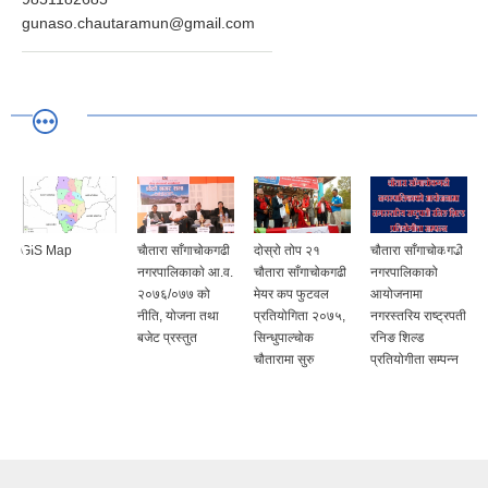
gunaso.chautaramun@gmail.com
GIS Map
चाैतारा साँगाचोकगढी
दोस्रो तोप २१
चौतारा साँगाचोकगढी
नगरपालिकाकाे आ.व.
चौतारा साँगाचोकगढी
नगरपालिकाको
२०७६/०७७ को
मेयर कप फुटवल
आयोजनामा
नीति, योजना तथा
प्रतियोगिता २०७५,
नगरस्तरिय राष्ट्रपती
बजेट प्रस्तुत
सिन्धुपाल्चोक
रनिङ शिल्ड
चौतारामा सुरु
प्रतियोगीता सम्पन्न