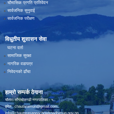
चौमासिक प्रगति प्रतिवेदन
सार्वजनिक सुनुवाई
सार्वजनिक परीक्षण
विधुतीय शुसासन सेवा
घटना दर्ता
सामाजिक सुरक्षा
नागरिक वडापत्र
निवेदनको ढाँचा
हाम्रो सम्पर्क ठेगाना
चौतारा साँगाचोकगढी नगरपालिका - ५
इमेल :
chautaramun@gmail.com
,
info@chautarasangachowkgadhimun.gov.np