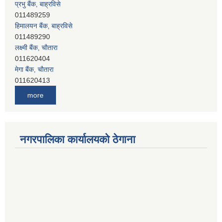
हिमालयन बैंक, बाह्रविसे
011489290
लक्ष्मी बैंक, चाैतारा
011620404
मेगा बैंक, चाैतारा
011620413
जनता बैंक, चाैतारा
011620406
देव विकास बैंक, बाह्रविसे
more
011401005
देव विकास बैंक, जलविरे
011403051
सिभिल बैंक, मेलम्ची
नगरपालिका कार्यालयको ठेगाना
011401055
नेपाल क्रेडिट एण्ड कमर्स बैंक, चाैतारा
011620402
यति विकास बैंक, मांखा
011482150
प्रभु बैंक, बाह्रविसे
011489259