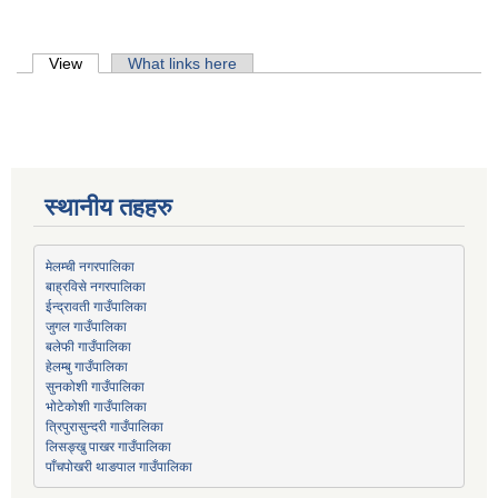
Primary tabs
View
(active tab)
What links here
स्थानीय तहहरु
मेलम्ची नगरपालिका
बाह्रविसे नगरपालिका
जुगल गाउँपालिका
हेलम्बु गाउँपालिका
भोटेकोशी गाउँपालिका
त्रिपुरासुन्दरी गाउँपालिका
लिसङ्खु पाखर गाउँपालिका
पाँचपोखरी थाङपाल गाउँपालिका