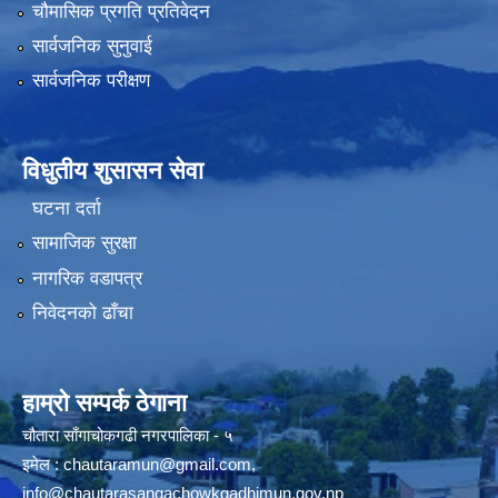
चौमासिक प्रगति प्रतिवेदन
सार्वजनिक सुनुवाई
सार्वजनिक परीक्षण
विधुतीय शुसासन सेवा
घटना दर्ता
सामाजिक सुरक्षा
नागरिक वडापत्र
निवेदनको ढाँचा
हाम्रो सम्पर्क ठेगाना
चौतारा साँगाचोकगढी नगरपालिका - ५
इमेल :
chautaramun@gmail.com
,
info@chautarasangachowkgadhimun.gov.np