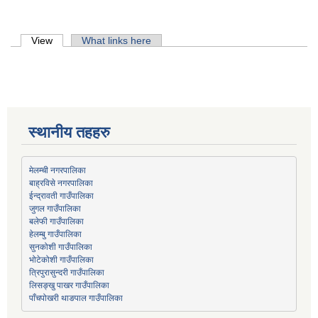
Primary tabs
View
(active tab)
What links here
स्थानीय तहहरु
मेलम्ची नगरपालिका
बाह्रविसे नगरपालिका
जुगल गाउँपालिका
हेलम्बु गाउँपालिका
भोटेकोशी गाउँपालिका
त्रिपुरासुन्दरी गाउँपालिका
लिसङ्खु पाखर गाउँपालिका
पाँचपोखरी थाङपाल गाउँपालिका