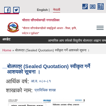
Skip to main content
English
नेपाली
चौतारा साँगाचोकगढी नगरपालिका
"चौतारा साँगाचोकगढीको सम्बृद्धिको आधार - शिक्षा, कृषि,
पर्यटन र पूर्वाधार"
अपडेट
आन्तरिक आय तर्फको विद्युतीय बोलपत्र आह्वान सम्बन्धी स
You are here
Home
» बोलपत्र (Sealed Quotation) स्वीकृत गर्ने आशयको सूचना ।
बोलपत्र (Sealed Quotation) स्वीकृत गर्ने
आशयको सूचना ।
आर्थिक वर्ष:
आ.व. ०८०-८१
शाखाको नाम:
प्राविधिक शाखा