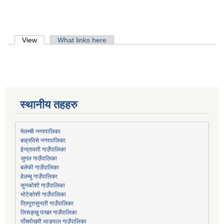
Primary tabs
View
(active tab)
What links here
स्थानीय तहहरु
मेलम्ची नगरपालिका
बाह्रविसे नगरपालिका
जुगल गाउँपालिका
हेलम्बु गाउँपालिका
भोटेकोशी गाउँपालिका
त्रिपुरासुन्दरी गाउँपालिका
लिसङ्खु पाखर गाउँपालिका
पाँचपोखरी थाङपाल गाउँपालिका