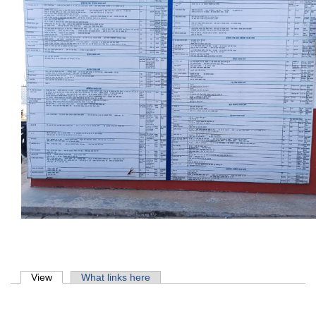
Primary tabs
View
(active tab)
What links here