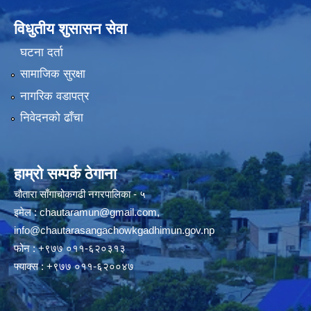
विधुतीय शुसासन सेवा
घटना दर्ता
सामाजिक सुरक्षा
नागरिक वडापत्र
निवेदनको ढाँचा
हाम्रो सम्पर्क ठेगाना
चौतारा साँगाचोकगढी नगरपालिका - ५
इमेल :
chautaramun@gmail.com
,
info@chautarasangachowkgadhimun.gov.np
फोन : +९७७ ०११-६२०३१३
फ्याक्स : +९७७ ०११-६२००४७