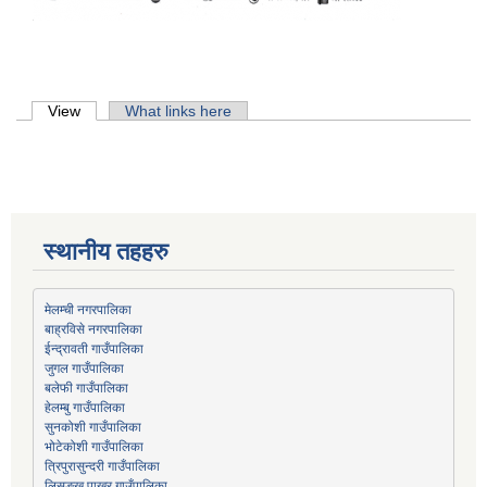
Primary tabs
View
(active tab)
What links here
स्थानीय तहहरु
मेलम्ची नगरपालिका
बाह्रविसे नगरपालिका
जुगल गाउँपालिका
हेलम्बु गाउँपालिका
भोटेकोशी गाउँपालिका
त्रिपुरासुन्दरी गाउँपालिका
लिसङ्खु पाखर गाउँपालिका