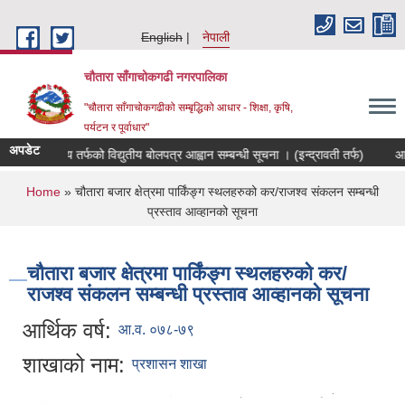
Skip to main content
English
नेपाली
चौतारा साँगाचोकगढी नगरपालिका
"चौतारा साँगाचोकगढीको सम्बृद्धिको आधार - शिक्षा, कृषि,
पर्यटन र पूर्वाधार"
अपडेट
न्तरिक आय तर्फको विद्युतीय बोलपत्र आह्वान सम्बन्धी सूचना । (इन्द्रावती तर्फ)
आन्तरि
You are here
Home
» चौतारा बजार क्षेत्रमा पार्किंङ्ग स्थलहरुको कर/राजश्व संकलन सम्बन्धी
प्रस्ताव आव्हानको सूचना
चौतारा बजार क्षेत्रमा पार्किंङ्ग स्थलहरुको कर/
राजश्व संकलन सम्बन्धी प्रस्ताव आव्हानको सूचना
आर्थिक वर्ष:
आ.व. ०७८-७९
शाखाको नाम:
प्रशासन शाखा