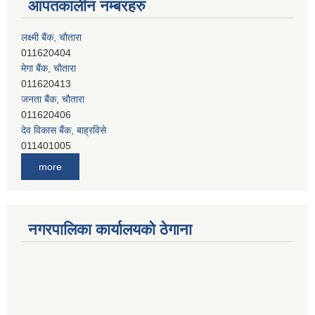
आपतकालीन नम्बरहरु
लक्ष्मी बैंक, चाैतारा
011620404
मेगा बैंक, चाैतारा
011620413
जनता बैंक, चाैतारा
011620406
देव विकास बैंक, बाह्रविसे
011401005
देव विकास बैंक, जलविरे
more
011403051
सिभिल बैंक, मेलम्ची
011401055
नेपाल क्रेडिट एण्ड कमर्स बैंक, चाैतारा
नगरपालिका कार्यालयको ठेगाना
011620402
यति विकास बैंक, मांखा
011482150
प्रभु बैंक, बाह्रविसे
011489259