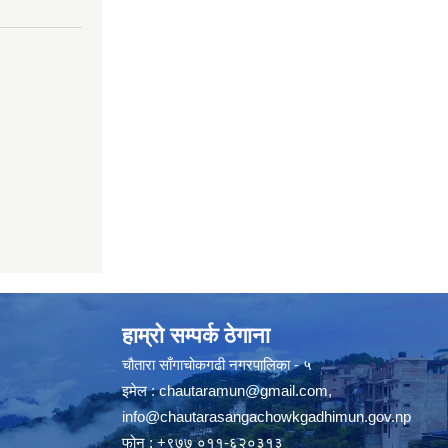
हाम्रो सम्पर्क ठेगाना
चौतारा साँगाचोकगढी नगरपालिका - ५
इमेल :
chautaramun@gmail.com
,
info@chautarasangachowkgadhimun.gov.np
फोन : +९७७ ०११-६२०३१३