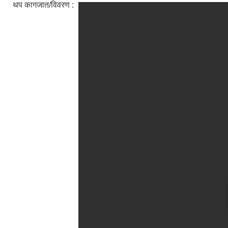
थप कागजात/विवरण :