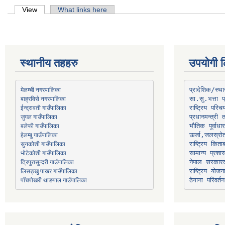
Primary tabs
View
(active tab)
What links here
स्थानीय तहहरु
उपयोगी ल
मेलम्ची नगरपालिका
प्रादेशिक/स्
बाह्रविसे नगरपालिका
जुगल गाउँपालिका
प्रधानमन्त्री 
भौतिक पूर्वाध
हेलम्बु गाउँपालिका
ऊर्जा,जलस्रो
भोटेकोशी गाउँपालिका
सामान्य प्रशा
त्रिपुरासुन्दरी गाउँपालिका
नेपाल सरकारक
लिसङ्खु पाखर गाउँपालिका
राष्ट्रिय योज
पाँचपोखरी थाङपाल गाउँपालिका
ठेगाना परिवर्तन