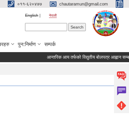
०११-६२०४७७
chautaramun@gmail.com
English
नेपाली
Search form
Search
यरहरु
पुन:निर्माण
सम्पर्क
आन्तरिक आय तर्फको विद्युतीय बोलपत्र आह्वान सम्बन्धी सू