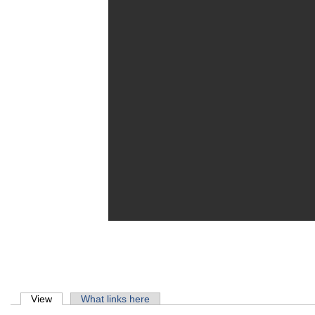
Primary tabs
View
(active tab)
What links here