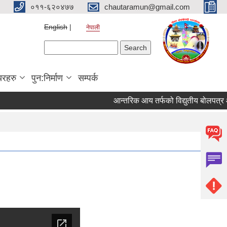
०११-६२०४७७
chautaramun@gmail.com
English
नेपाली
Search form
Search
यरहरु
पुन:निर्माण
सम्पर्क
आन्तरिक आय तर्फको विद्युतीय बोलपत्र आह्वान