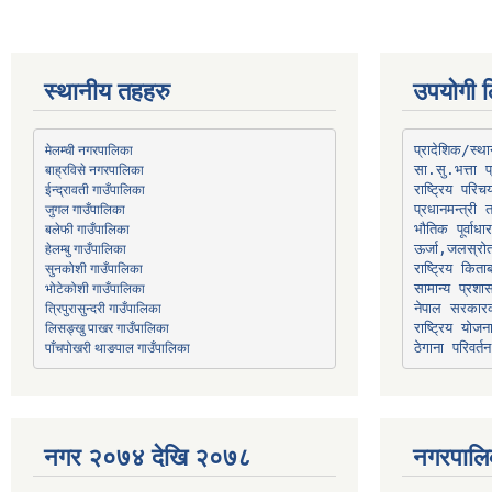
स्थानीय तहहरु
उपयोगी ल
मेलम्ची नगरपालिका
प्रादेशिक/स्
बाह्रविसे नगरपालिका
जुगल गाउँपालिका
प्रधानमन्त्री 
भौतिक पूर्वाध
हेलम्बु गाउँपालिका
ऊर्जा,जलस्रो
भोटेकोशी गाउँपालिका
सामान्य प्रशा
त्रिपुरासुन्दरी गाउँपालिका
नेपाल सरकारक
लिसङ्खु पाखर गाउँपालिका
राष्ट्रिय योज
पाँचपोखरी थाङपाल गाउँपालिका
ठेगाना परिवर्तन
नगर २०७४ देखि २०७८
नगरपालि