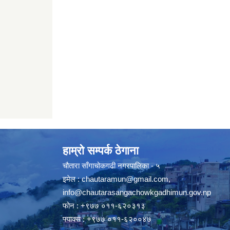
हाम्रो सम्पर्क ठेगाना
चौतारा साँगाचोकगढी नगरपालिका - ५
इमेल :
chautaramun@gmail.com
,
info@chautarasangachowkgadhimun.gov.np
फोन : +९७७ ०११-६२०३१३
फ्याक्स : +९७७ ०११-६२००४७