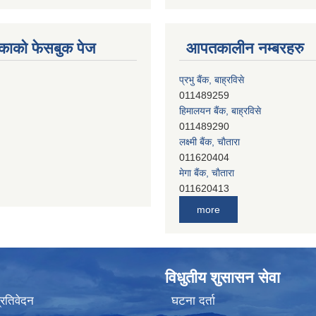
काको फेसबुक पेज
आपतकालीन नम्बरहरु
प्रभु बैंक, बाह्रविसे
011489259
हिमालयन बैंक, बाह्रविसे
011489290
लक्ष्मी बैंक, चाैतारा
011620404
मेगा बैंक, चाैतारा
011620413
जनता बैंक, चाैतारा
more
011620406
देव विकास बैंक, बाह्रविसे
011401005
देव विकास बैंक, जलविरे
विधुतीय शुसासन सेवा
011403051
सिभिल बैंक, मेलम्ची
प्रतिवेदन
घटना दर्ता
011401055