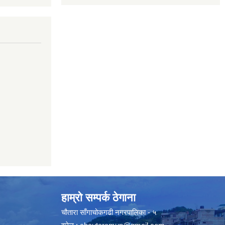
हाम्रो सम्पर्क ठेगाना
चौतारा साँगाचोकगढी नगरपालिका - ५