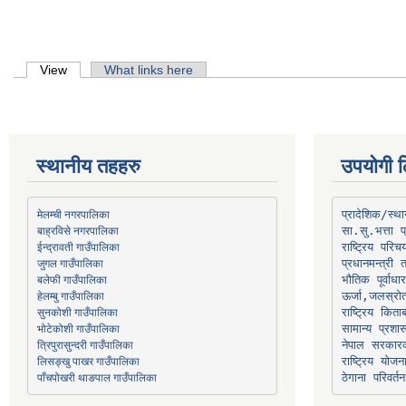
Primary tabs
View
(active tab)
What links here
स्थानीय तहहरु
उपयोगी ल
मेलम्ची नगरपालिका
प्रादेशिक/स्
बाह्रविसे नगरपालिका
जुगल गाउँपालिका
प्रधानमन्त्री 
भौतिक पूर्वाध
हेलम्बु गाउँपालिका
ऊर्जा,जलस्रो
भोटेकोशी गाउँपालिका
सामान्य प्रशा
त्रिपुरासुन्दरी गाउँपालिका
नेपाल सरकारक
लिसङ्खु पाखर गाउँपालिका
राष्ट्रिय योज
पाँचपोखरी थाङपाल गाउँपालिका
ठेगाना परिवर्तन