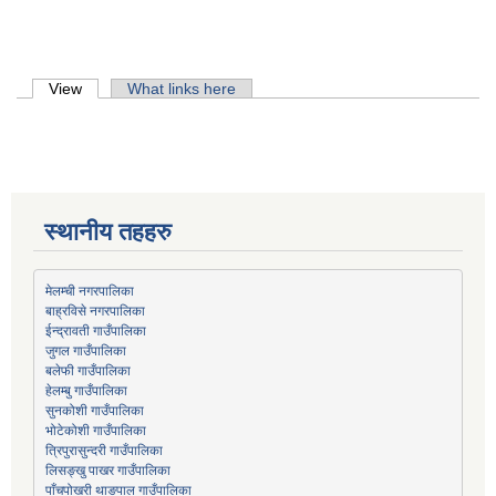
Primary tabs
View
(active tab)
What links here
स्थानीय तहहरु
मेलम्ची नगरपालिका
बाह्रविसे नगरपालिका
जुगल गाउँपालिका
हेलम्बु गाउँपालिका
भोटेकोशी गाउँपालिका
त्रिपुरासुन्दरी गाउँपालिका
लिसङ्खु पाखर गाउँपालिका
पाँचपोखरी थाङपाल गाउँपालिका