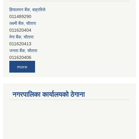
हिमालयन बैंक, बाह्रविसे
011489290
लक्ष्मी बैंक, चाैतारा
011620404
मेगा बैंक, चाैतारा
011620413
जनता बैंक, चाैतारा
011620406
देव विकास बैंक, बाह्रविसे
more
011401005
देव विकास बैंक, जलविरे
011403051
सिभिल बैंक, मेलम्ची
नगरपालिका कार्यालयको ठेगाना
011401055
नेपाल क्रेडिट एण्ड कमर्स बैंक, चाैतारा
011620402
यति विकास बैंक, मांखा
011482150
प्रभु बैंक, बाह्रविसे