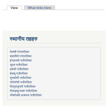
Primary tabs
View
(active tab)
What links here
स्थानीय तहहरु
मेलम्ची नगरपालिका
बाह्रविसे नगरपालिका
जुगल गाउँपालिका
हेलम्बु गाउँपालिका
भोटेकोशी गाउँपालिका
त्रिपुरासुन्दरी गाउँपालिका
लिसङ्खु पाखर गाउँपालिका
पाँचपोखरी थाङपाल गाउँपालिका