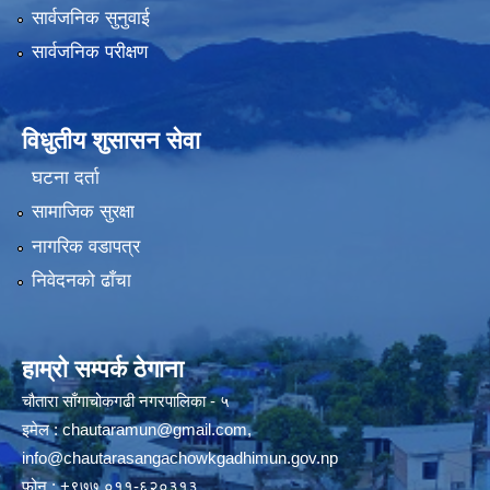
सार्वजनिक सुनुवाई
सार्वजनिक परीक्षण
विधुतीय शुसासन सेवा
घटना दर्ता
सामाजिक सुरक्षा
नागरिक वडापत्र
निवेदनको ढाँचा
हाम्रो सम्पर्क ठेगाना
चौतारा साँगाचोकगढी नगरपालिका - ५
इमेल :
chautaramun@gmail.com
,
info@chautarasangachowkgadhimun.gov.np
फोन : +९७७ ०११-६२०३१३