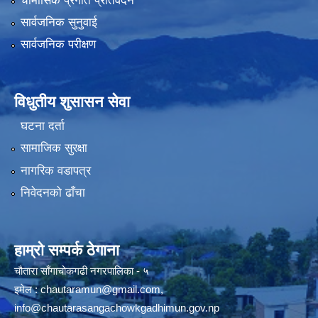
चौमासिक प्रगति प्रतिवेदन
सार्वजनिक सुनुवाई
सार्वजनिक परीक्षण
विधुतीय शुसासन सेवा
घटना दर्ता
सामाजिक सुरक्षा
नागरिक वडापत्र
निवेदनको ढाँचा
हाम्रो सम्पर्क ठेगाना
चौतारा साँगाचोकगढी नगरपालिका - ५
इमेल :
chautaramun@gmail.com
,
info@chautarasangachowkgadhimun.gov.np