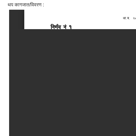
थप कागजात/विवरण :