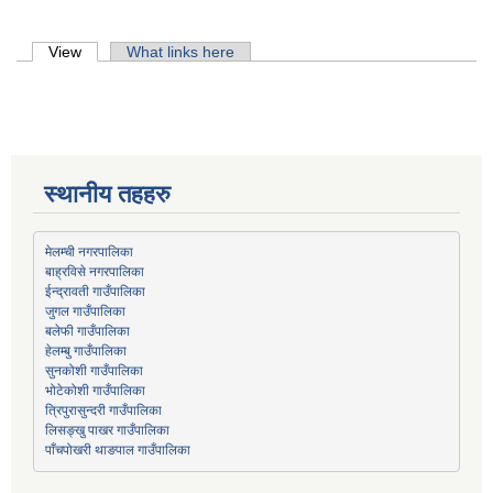
Primary tabs
View
(active tab)
What links here
स्थानीय तहहरु
मेलम्ची नगरपालिका
बाह्रविसे नगरपालिका
जुगल गाउँपालिका
हेलम्बु गाउँपालिका
भोटेकोशी गाउँपालिका
त्रिपुरासुन्दरी गाउँपालिका
लिसङ्खु पाखर गाउँपालिका
पाँचपोखरी थाङपाल गाउँपालिका