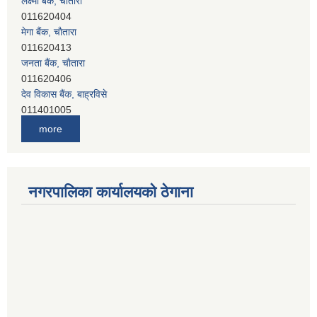
011620404
मेगा बैंक, चाैतारा
011620413
जनता बैंक, चाैतारा
011620406
देव विकास बैंक, बाह्रविसे
011401005
देव विकास बैंक, जलविरे
more
011403051
सिभिल बैंक, मेलम्ची
011401055
नेपाल क्रेडिट एण्ड कमर्स बैंक, चाैतारा
नगरपालिका कार्यालयको ठेगाना
011620402
यति विकास बैंक, मांखा
011482150
प्रभु बैंक, बाह्रविसे
011489259
हिमालयन बैंक, बाह्रविसे
011489290