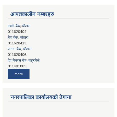
आपतकालीन नम्बरहरु
लक्ष्मी बैंक, चाैतारा
011620404
मेगा बैंक, चाैतारा
011620413
जनता बैंक, चाैतारा
011620406
देव विकास बैंक, बाह्रविसे
011401005
देव विकास बैंक, जलविरे
more
011403051
सिभिल बैंक, मेलम्ची
011401055
नेपाल क्रेडिट एण्ड कमर्स बैंक, चाैतारा
नगरपालिका कार्यालयको ठेगाना
011620402
यति विकास बैंक, मांखा
011482150