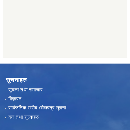
प्रभु बैंक, बाह्रविसे
011489259
हिमालयन बैंक, बाह्रविसे
011489290
सूचनाहरु
सूचना तथा समाचार
विज्ञापन
सार्वजनिक खरीद /बोलपत्र सूचना
कर तथा शुल्कहरु