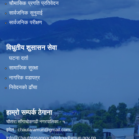
चौमासिक प्रगति प्रतिवेदन
सार्वजनिक सुनुवाई
सार्वजनिक परीक्षण
विधुतीय शुसासन सेवा
घटना दर्ता
सामाजिक सुरक्षा
नागरिक वडापत्र
निवेदनको ढाँचा
हाम्रो सम्पर्क ठेगाना
चौतारा साँगाचोकगढी नगरपालिका - ५
इमेल :
chautaramun@gmail.com
,
info@chautarasangachowkgadhimun.gov.np