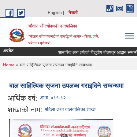
Skip to main content
English
नेपाली
चौतारा साँगाचोकगढी नगरपालिका
"चौतारा साँगाचोकगढीको सम्बृद्धिको आधार - शिक्षा, कृषि,
पर्यटन र पूर्वाधार"
अपडेट
आन्तरिक आय तर्फको विद्युतीय बोलपत्र आह्वान सम्बन्धी सूच
You are here
Home
» बाल साहित्यिक सृजना उपलब्ध गराइदिने सम्बन्धमा
बाल साहित्यिक सृजना उपलब्ध गराइदिने सम्बन्धमा
आर्थिक वर्ष:
आ.व. ०८१-८२
शाखाको नाम:
महिला तथा वालवालिका शाखा