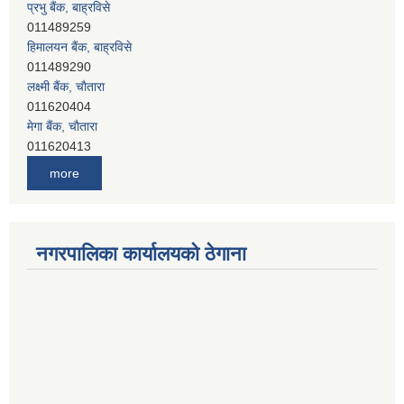
हिमालयन बैंक, बाह्रविसे
011489290
लक्ष्मी बैंक, चाैतारा
011620404
मेगा बैंक, चाैतारा
011620413
जनता बैंक, चाैतारा
011620406
देव विकास बैंक, बाह्रविसे
more
011401005
देव विकास बैंक, जलविरे
011403051
नगरपालिका कार्यालयको ठेगाना
सिभिल बैंक, मेलम्ची
011401055
नेपाल क्रेडिट एण्ड कमर्स बैंक, चाैतारा
011620402
यति विकास बैंक, मांखा
011482150
प्रभु बैंक, बाह्रविसे
011489259