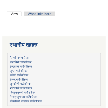
Primary tabs
View
(active tab)
What links here
स्थानीय तहहरु
मेलम्ची नगरपालिका
बाह्रविसे नगरपालिका
जुगल गाउँपालिका
हेलम्बु गाउँपालिका
भोटेकोशी गाउँपालिका
त्रिपुरासुन्दरी गाउँपालिका
लिसङ्खु पाखर गाउँपालिका
पाँचपोखरी थाङपाल गाउँपालिका