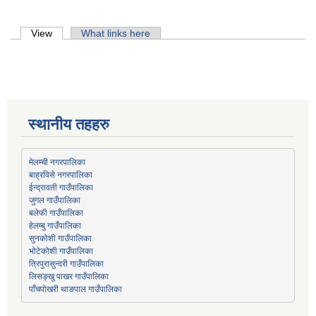
Primary tabs
View
(active tab)
What links here
स्थानीय तहहरु
मेलम्ची नगरपालिका
बाह्रविसे नगरपालिका
जुगल गाउँपालिका
हेलम्बु गाउँपालिका
भोटेकोशी गाउँपालिका
त्रिपुरासुन्दरी गाउँपालिका
लिसङ्खु पाखर गाउँपालिका
पाँचपोखरी थाङपाल गाउँपालिका