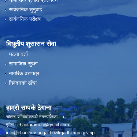
चौमासिक प्रगति प्रतिवेदन
सार्वजनिक सुनुवाई
सार्वजनिक परीक्षण
विधुतीय शुसासन सेवा
घटना दर्ता
सामाजिक सुरक्षा
नागरिक वडापत्र
निवेदनको ढाँचा
हाम्रो सम्पर्क ठेगाना
चौतारा साँगाचोकगढी नगरपालिका - ५
इमेल :
chautaramun@gmail.com
,
info@chautarasangachowkgadhimun.gov.np