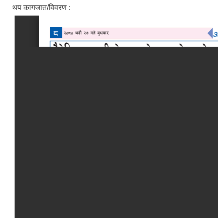
थप कागजात/विवरण :