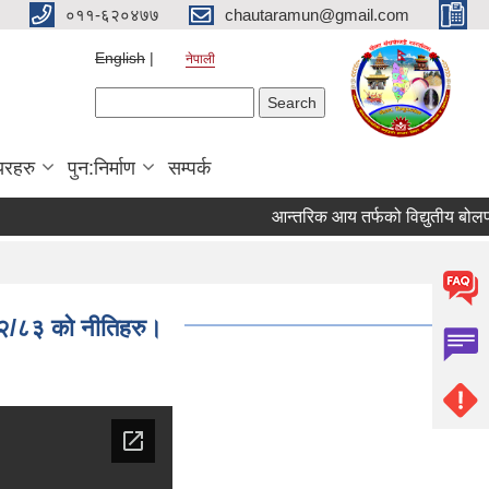
०११-६२०४७७
chautaramun@gmail.com
English
नेपाली
Search form
Search
यरहरु
पुन:निर्माण
सम्पर्क
आन्तरिक आय तर्फको विद्युतीय बोलपत्र आह
८२/८३ को नीतिहरु।