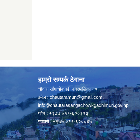
हाम्रो सम्पर्क ठेगाना
चौतारा साँगाचोकगढी नगरपालिका - ५
इमेल :
chautaramun@gmail.com
,
info@chautarasangachowkgadhimun.gov.np
फोन : +९७७ ०११-६२०३१३
फ्याक्स : +९७७ ०११-६२००४७