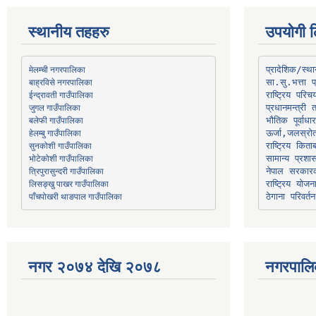
स्थानीय तहहरु
उपयोगी ल
मेलम्ची नगरपालिका
प्रादेशिक/स्
बाह्रविसे नगरपालिका
जुगल गाउँपालिका
प्रधानमन्त्री 
भौतिक पूर्वाध
हेलम्बु गाउँपालिका
ऊर्जा,जलस्रो
भोटेकोशी गाउँपालिका
सामान्य प्रशा
त्रिपुरासुन्दरी गाउँपालिका
नेपाल सरकारक
लिसङ्खु पाखर गाउँपालिका
राष्ट्रिय योज
पाँचपोखरी थाङपाल गाउँपालिका
ठेगाना परिवर्तन
नगर २०७४ देखि २०७८
नगरपालि