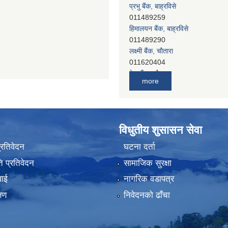
हिमालयन बैंक, बाह्रविसे
011489290
लक्ष्मी बैंक, चाैतारा
011620404
मेगा बैंक, चाैतारा
011620413
जनता बैंक, चाैतारा
more
011620406
देव विकास बैंक, बाह्रविसे
011401005
देव विकास बैंक, जलविरे
विधुतीय शुसासन सेवा
011403051
सिभिल बैंक, मेलम्ची
प्रतिवेदन
घटना दर्ता
011401055
 प्रतिवेदन
सामाजिक सुरक्षा
नेपाल क्रेडिट एण्ड कमर्स बैंक, चाैतारा
011620402
वाई
नागरिक वडापत्र
यति विकास बैंक, मांखा
्षण
निवेदनको ढाँचा
011482150