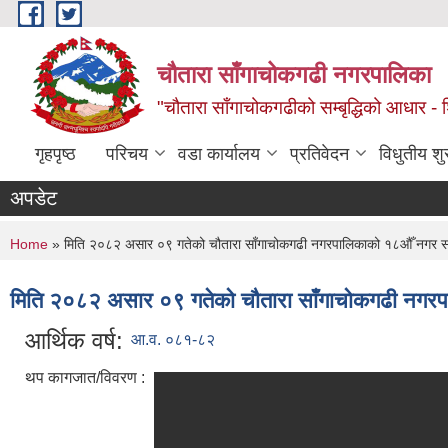
Skip to main content
चौतारा साँगाचोकगढी नगरपालिका
"चौतारा साँगाचोकगढीको सम्बृद्धिको आधार - शिक्
गृहपृष्ठ
परिचय
वडा कार्यालय
प्रतिवेदन
विधुतीय श
अपडेट
You are here
Home
» मिति २०८२ असार ०९ गतेको चौतारा साँगाचोकगढी नगरपालिकाको १८औँ नगर सभा
मिति २०८२ असार ०९ गतेको चौतारा साँगाचोकगढी नगरप
आर्थिक वर्ष:
आ.व. ०८१-८२
थप कागजात/विवरण :