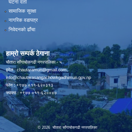
घटना दर्ता
सामाजिक सुरक्षा
नागरिक वडापत्र
निवेदनको ढाँचा
हाम्रो सम्पर्क ठेगाना
चौतारा साँगाचोकगढी नगरपालिका - ५
इमेल :
chautaramun@gmail.com
,
info@chautarasangachowkgadhimun.gov.np
फोन : +९७७ ०११-६२०३१३
फ्याक्स : +९७७ ०११-६२००४७
© 2026 चौतारा साँगाचोकगढी नगरपालिका