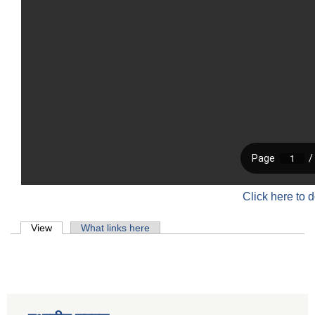
Click here to 
Primary tabs
View
(active tab)
What links here