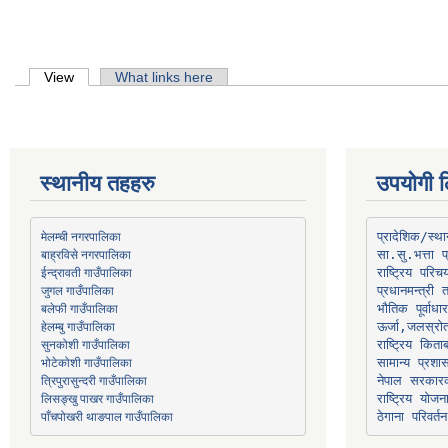
Primary tabs
View
(active tab)
What links here
स्थानीय तहहरु
उपयोगी ल
मेलम्ची नगरपालिका
प्रादेशिक/स्
बाह्रविसे नगरपालिका
जुगल गाउँपालिका
प्रधानमन्त्री 
भौतिक पूर्वाध
हेलम्बु गाउँपालिका
ऊर्जा,जलस्रो
भोटेकोशी गाउँपालिका
सामान्य प्रशा
त्रिपुरासुन्दरी गाउँपालिका
नेपाल सरकारक
लिसङ्खु पाखर गाउँपालिका
राष्ट्रिय योज
पाँचपोखरी थाङपाल गाउँपालिका
ठेगाना परिवर्तन