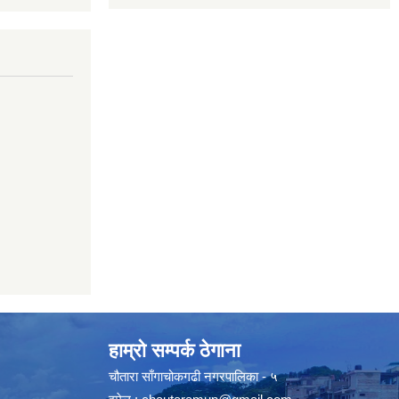
हाम्रो सम्पर्क ठेगाना
चौतारा साँगाचोकगढी नगरपालिका - ५