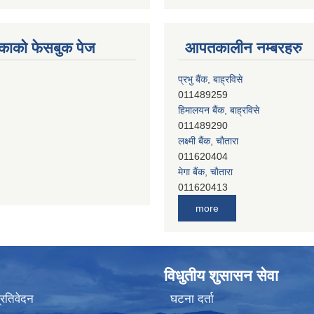
काको फेसबुक पेज
आपतकालीन नम्बरहरु
प्रभु बैंक, बाह्रविसे
011489259
हिमालयन बैंक, बाह्रविसे
011489290
लक्ष्मी बैंक, चाैतारा
011620404
मेगा बैंक, चाैतारा
011620413
जनता बैंक, चाैतारा
011620406
more
देव विकास बैंक, बाह्रविसे
011401005
देव विकास बैंक, जलविरे
011403051
विधुतीय शुसासन सेवा
सिभिल बैंक, मेलम्ची
011401055
प्रतिवेदन
घटना दर्ता
नेपाल क्रेडिट एण्ड कमर्स बैंक, चाैतारा