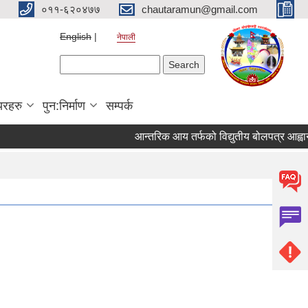
०११-६२०४७७
chautaramun@gmail.com
English
नेपाली
Search form
Search
यरहरु
पुन:निर्माण
सम्पर्क
आन्तरिक आय तर्फको विद्युतीय बोलपत्र आह्वान सम्ब