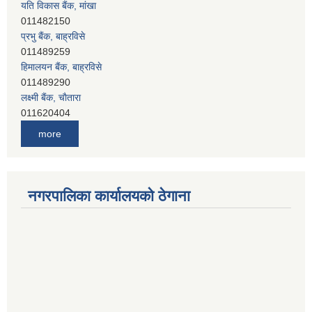
प्रभु बैंक, बाह्रविसे
011489259
हिमालयन बैंक, बाह्रविसे
011489290
लक्ष्मी बैंक, चाैतारा
011620404
मेगा बैंक, चाैतारा
011620413
जनता बैंक, चाैतारा
more
011620406
देव विकास बैंक, बाह्रविसे
011401005
देव विकास बैंक, जलविरे
नगरपालिका कार्यालयको ठेगाना
011403051
सिभिल बैंक, मेलम्ची
011401055
नेपाल क्रेडिट एण्ड कमर्स बैंक, चाैतारा
011620402
यति विकास बैंक, मांखा
011482150