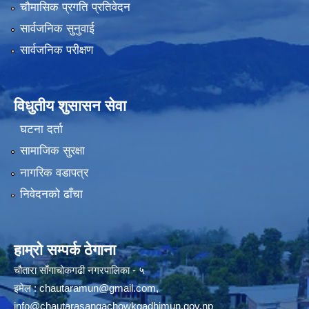
चौमासिक प्रगति प्रतिवेदन
सार्वजनिक सुनुवाई
सार्वजनिक परीक्षण
विधुतीय शुसासन सेवा
घटना दर्ता
सामाजिक सुरक्षा
नागरिक वडापत्र
निवेदनको ढाँचा
हाम्रो सम्पर्क ठेगाना
चौतारा साँगाचोकगढी नगरपालिका - ५
इमेल :
chautaramun@gmail.com
,
info@chautarasangachowkgadhimun.gov.np