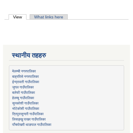
Primary tabs
View
(active tab)
What links here
स्थानीय तहहरु
मेलम्ची नगरपालिका
बाह्रविसे नगरपालिका
जुगल गाउँपालिका
हेलम्बु गाउँपालिका
भोटेकोशी गाउँपालिका
त्रिपुरासुन्दरी गाउँपालिका
लिसङ्खु पाखर गाउँपालिका
पाँचपोखरी थाङपाल गाउँपालिका