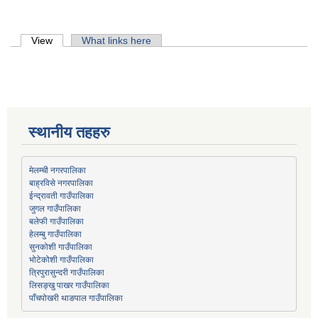
Primary tabs
View
(active tab)
What links here
स्थानीय तहहरु
मेलम्ची नगरपालिका
बाह्रविसे नगरपालिका
जुगल गाउँपालिका
हेलम्बु गाउँपालिका
भोटेकोशी गाउँपालिका
त्रिपुरासुन्दरी गाउँपालिका
लिसङ्खु पाखर गाउँपालिका
पाँचपोखरी थाङपाल गाउँपालिका