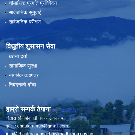
चौमासिक प्रगति प्रतिवेदन
सार्वजनिक सुनुवाई
सार्वजनिक परीक्षण
विधुतीय शुसासन सेवा
घटना दर्ता
सामाजिक सुरक्षा
नागरिक वडापत्र
निवेदनको ढाँचा
हाम्रो सम्पर्क ठेगाना
चौतारा साँगाचोकगढी नगरपालिका - ५
इमेल :
chautaramun@gmail.com
,
info@chautarasangachowkgadhimun.gov.np