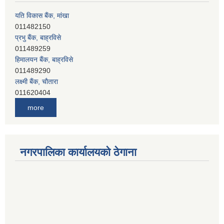
यति विकास बैंक, मांखा
011482150
प्रभु बैंक, बाह्रविसे
011489259
हिमालयन बैंक, बाह्रविसे
011489290
लक्ष्मी बैंक, चाैतारा
011620404
मेगा बैंक, चाैतारा
more
011620413
जनता बैंक, चाैतारा
011620406
देव विकास बैंक, बाह्रविसे
नगरपालिका कार्यालयको ठेगाना
011401005
देव विकास बैंक, जलविरे
011403051
सिभिल बैंक, मेलम्ची
011401055
नेपाल क्रेडिट एण्ड कमर्स बैंक, चाैतारा
011620402