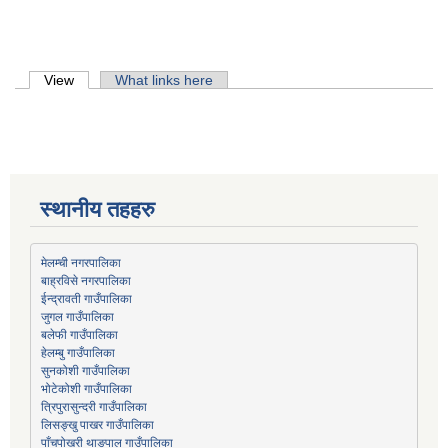
Primary tabs
View
(active tab)
What links here
स्थानीय तहहरु
मेलम्ची नगरपालिका
बाह्रविसे नगरपालिका
जुगल गाउँपालिका
हेलम्बु गाउँपालिका
भोटेकोशी गाउँपालिका
त्रिपुरासुन्दरी गाउँपालिका
लिसङ्खु पाखर गाउँपालिका
पाँचपोखरी थाङपाल गाउँपालिका