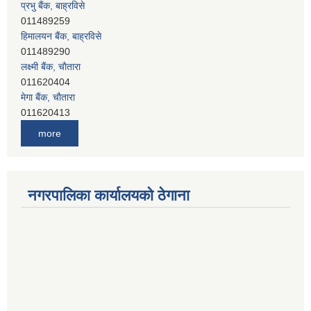
हिमालयन बैंक, बाह्रविसे
011489290
लक्ष्मी बैंक, चाैतारा
011620404
मेगा बैंक, चाैतारा
011620413
जनता बैंक, चाैतारा
011620406
देव विकास बैंक, बाह्रविसे
more
011401005
देव विकास बैंक, जलविरे
011403051
सिभिल बैंक, मेलम्ची
नगरपालिका कार्यालयको ठेगाना
011401055
नेपाल क्रेडिट एण्ड कमर्स बैंक, चाैतारा
011620402
यति विकास बैंक, मांखा
011482150
प्रभु बैंक, बाह्रविसे
011489259