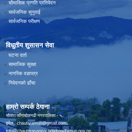
चौमासिक प्रगति प्रतिवेदन
सार्वजनिक सुनुवाई
सार्वजनिक परीक्षण
विधुतीय शुसासन सेवा
घटना दर्ता
सामाजिक सुरक्षा
नागरिक वडापत्र
निवेदनको ढाँचा
हाम्रो सम्पर्क ठेगाना
चौतारा साँगाचोकगढी नगरपालिका - ५
इमेल :
chautaramun@gmail.com
,
info@chautarasangachowkgadhimun.gov.np