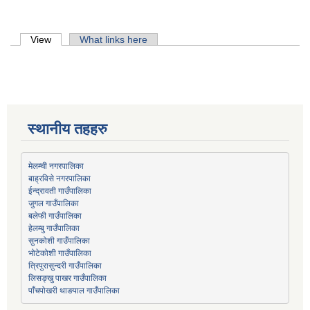
Primary tabs
View
(active tab)
What links here
स्थानीय तहहरु
मेलम्ची नगरपालिका
बाह्रविसे नगरपालिका
जुगल गाउँपालिका
हेलम्बु गाउँपालिका
भोटेकोशी गाउँपालिका
त्रिपुरासुन्दरी गाउँपालिका
लिसङ्खु पाखर गाउँपालिका
पाँचपोखरी थाङपाल गाउँपालिका