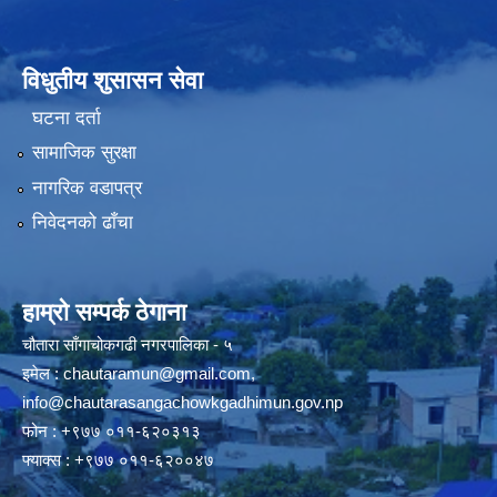
विधुतीय शुसासन सेवा
घटना दर्ता
सामाजिक सुरक्षा
नागरिक वडापत्र
निवेदनको ढाँचा
हाम्रो सम्पर्क ठेगाना
चौतारा साँगाचोकगढी नगरपालिका - ५
इमेल :
chautaramun@gmail.com
,
info@chautarasangachowkgadhimun.gov.np
फोन : +९७७ ०११-६२०३१३
फ्याक्स : +९७७ ०११-६२००४७