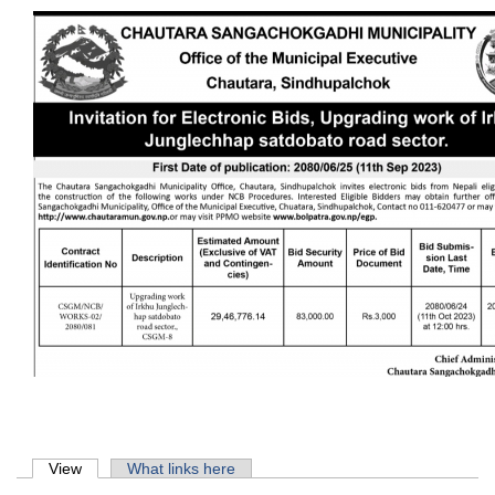
Primary tabs
View
(active tab)
What links here