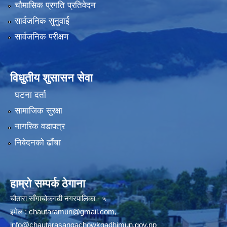
चौमासिक प्रगति प्रतिवेदन
सार्वजनिक सुनुवाई
सार्वजनिक परीक्षण
विधुतीय शुसासन सेवा
घटना दर्ता
सामाजिक सुरक्षा
नागरिक वडापत्र
निवेदनको ढाँचा
हाम्रो सम्पर्क ठेगाना
चौतारा साँगाचोकगढी नगरपालिका - ५
इमेल :
chautaramun@gmail.com
,
info@chautarasangachowkgadhimun.gov.np