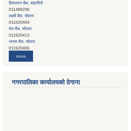
हिमालयन बैंक, बाह्रविसे
011489290
लक्ष्मी बैंक, चाैतारा
011620404
मेगा बैंक, चाैतारा
011620413
जनता बैंक, चाैतारा
011620406
देव विकास बैंक, बाह्रविसे
more
011401005
देव विकास बैंक, जलविरे
011403051
सिभिल बैंक, मेलम्ची
नगरपालिका कार्यालयको ठेगाना
011401055
नेपाल क्रेडिट एण्ड कमर्स बैंक, चाैतारा
011620402
यति विकास बैंक, मांखा
011482150
प्रभु बैंक, बाह्रविसे
011489259