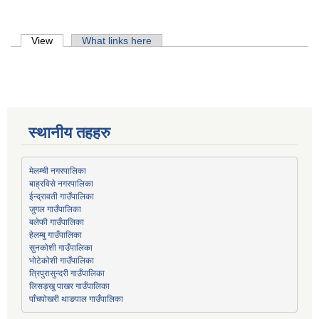
Primary tabs
View
(active tab)
What links here
स्थानीय तहहरु
मेलम्ची नगरपालिका
बाह्रविसे नगरपालिका
जुगल गाउँपालिका
हेलम्बु गाउँपालिका
भोटेकोशी गाउँपालिका
त्रिपुरासुन्दरी गाउँपालिका
लिसङ्खु पाखर गाउँपालिका
पाँचपोखरी थाङपाल गाउँपालिका