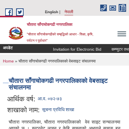
Skip to main content
English
नेपाली
चौतारा साँगाचोकगढी नगरपालिका
"चौतारा साँगाचोकगढीको सम्बृद्धिको आधार - शिक्षा, कृषि,
पर्यटन र पूर्वाधार"
अपडेट
Invitation for Electronic Bid
कम्प्युटर तथा प
You are here
Home
» चौतारा साँगाचोकगढी नगरपालिकाको वेबसाइट संचालनमा
चौतारा साँगाचोकगढी नगरपालिकाको वेबसाइट
संचालनमा
आर्थिक वर्ष:
आ.व. ०७२-७३
शाखाको नाम:
सूचना प्रविधि शाखा
चौतारा नगरपालिका, चौतारा नगरपालिकाको वेव साइट सन्चालनमा
आएको छ । इन्टरनेट लाइन र केहि सूचनाको अभावले सुचारु हुन