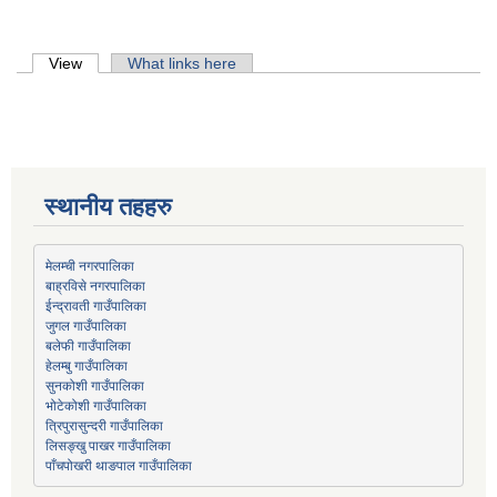
Primary tabs
View
(active tab)
What links here
स्थानीय तहहरु
मेलम्ची नगरपालिका
बाह्रविसे नगरपालिका
जुगल गाउँपालिका
हेलम्बु गाउँपालिका
भोटेकोशी गाउँपालिका
त्रिपुरासुन्दरी गाउँपालिका
लिसङ्खु पाखर गाउँपालिका
पाँचपोखरी थाङपाल गाउँपालिका