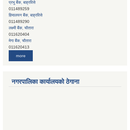
हिमालयन बैंक, बाह्रविसे
011489290
लक्ष्मी बैंक, चाैतारा
011620404
मेगा बैंक, चाैतारा
011620413
जनता बैंक, चाैतारा
011620406
देव विकास बैंक, बाह्रविसे
more
011401005
देव विकास बैंक, जलविरे
011403051
सिभिल बैंक, मेलम्ची
नगरपालिका कार्यालयको ठेगाना
011401055
नेपाल क्रेडिट एण्ड कमर्स बैंक, चाैतारा
011620402
यति विकास बैंक, मांखा
011482150
प्रभु बैंक, बाह्रविसे
011489259