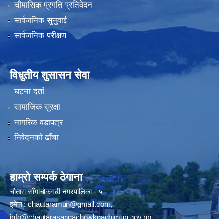
चौमासिक प्रगति प्रतिवेदन
सार्वजनिक सुनुवाई
सार्वजनिक परीक्षण
विधुतीय शुसासन सेवा
घटना दर्ता
सामाजिक सुरक्षा
नागरिक वडापत्र
निवेदनको ढाँचा
हाम्रो सम्पर्क ठेगाना
चौतारा साँगाचोकगढी नगरपालिका - ५
इमेल :
chautaramun@gmail.com
,
info@chautarasangachowkgadhimun.gov.np