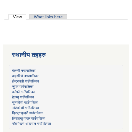
Primary tabs
View
(active tab)
What links here
स्थानीय तहहरु
मेलम्ची नगरपालिका
बाह्रविसे नगरपालिका
जुगल गाउँपालिका
हेलम्बु गाउँपालिका
भोटेकोशी गाउँपालिका
त्रिपुरासुन्दरी गाउँपालिका
लिसङ्खु पाखर गाउँपालिका
पाँचपोखरी थाङपाल गाउँपालिका