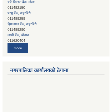
यति विकास बैंक, मांखा
011482150
प्रभु बैंक, बाह्रविसे
011489259
हिमालयन बैंक, बाह्रविसे
011489290
लक्ष्मी बैंक, चाैतारा
011620404
मेगा बैंक, चाैतारा
more
011620413
जनता बैंक, चाैतारा
011620406
देव विकास बैंक, बाह्रविसे
नगरपालिका कार्यालयको ठेगाना
011401005
देव विकास बैंक, जलविरे
011403051
सिभिल बैंक, मेलम्ची
011401055
नेपाल क्रेडिट एण्ड कमर्स बैंक, चाैतारा
011620402