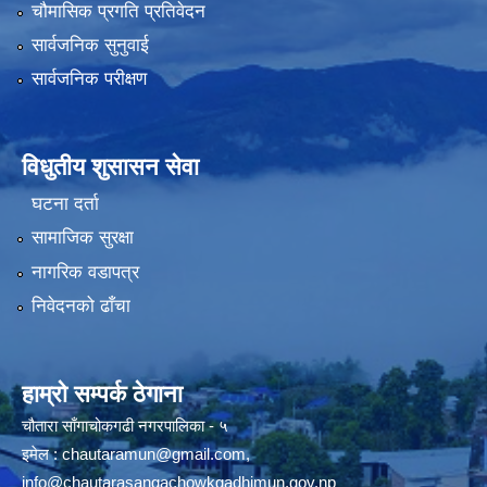
चौमासिक प्रगति प्रतिवेदन
सार्वजनिक सुनुवाई
सार्वजनिक परीक्षण
विधुतीय शुसासन सेवा
घटना दर्ता
सामाजिक सुरक्षा
नागरिक वडापत्र
निवेदनको ढाँचा
हाम्रो सम्पर्क ठेगाना
चौतारा साँगाचोकगढी नगरपालिका - ५
इमेल :
chautaramun@gmail.com
,
info@chautarasangachowkgadhimun.gov.np