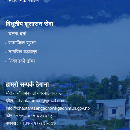
सार्वजनिक परीक्षण
विधुतीय शुसासन सेवा
घटना दर्ता
सामाजिक सुरक्षा
नागरिक वडापत्र
निवेदनको ढाँचा
हाम्रो सम्पर्क ठेगाना
चौतारा साँगाचोकगढी नगरपालिका - ५
इमेल :
chautaramun@gmail.com
,
info@chautarasangachowkgadhimun.gov.np
फोन : +९७७ ०११-६२०३१३
फ्याक्स : +९७७ ०११-६२००४७