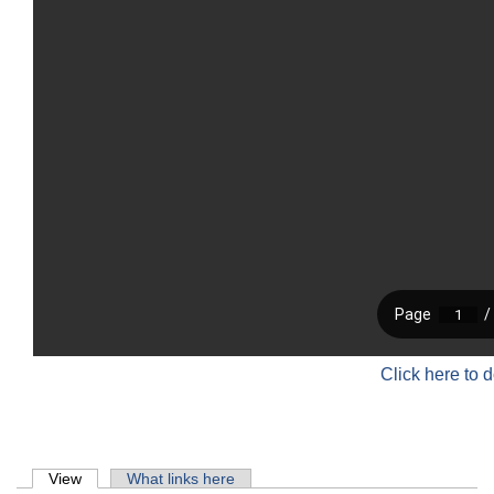
Click here to 
Primary tabs
View
(active tab)
What links here