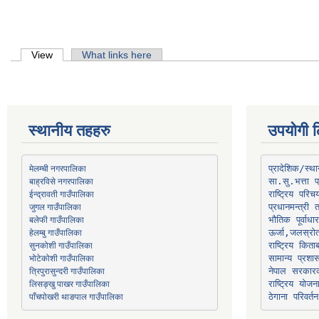
Primary tabs
View
(active tab)
What links here
स्थानीय तहहरु
उपयोगी ल
मेलम्ची नगरपालिका
प्रादेशिक/स्
बाह्रविसे नगरपालिका
जुगल गाउँपालिका
प्रधानमन्त्री 
भौतिक पूर्वाध
हेलम्बु गाउँपालिका
ऊर्जा,जलस्रो
भोटेकोशी गाउँपालिका
सामान्य प्रशा
त्रिपुरासुन्दरी गाउँपालिका
नेपाल सरकारक
लिसङ्खु पाखर गाउँपालिका
राष्ट्रिय योज
पाँचपोखरी थाङपाल गाउँपालिका
ठेगाना परिवर्तन