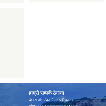
हाम्रो सम्पर्क ठेगाना
चौतारा साँगाचोकगढी नगरपालिका - ५