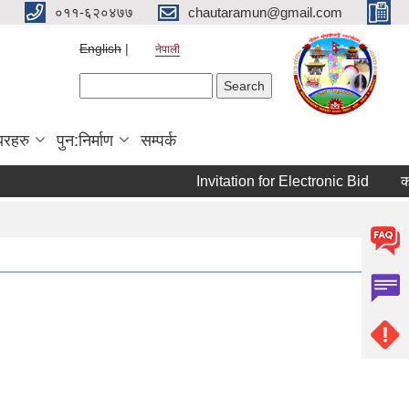
०११-६२०४७७
chautaramun@gmail.com
English
नेपाली
Search form
Search
यरहरु
पुन:निर्माण
सम्पर्क
Invitation for Electronic Bid
कम्प्