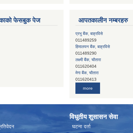
काको फेसबुक पेज
आपतकालीन नम्बरहरु
प्रभु बैंक, बाह्रविसे
011489259
हिमालयन बैंक, बाह्रविसे
011489290
लक्ष्मी बैंक, चाैतारा
011620404
मेगा बैंक, चाैतारा
011620413
जनता बैंक, चाैतारा
more
011620406
देव विकास बैंक, बाह्रविसे
011401005
देव विकास बैंक, जलविरे
विधुतीय शुसासन सेवा
011403051
सिभिल बैंक, मेलम्ची
प्रतिवेदन
घटना दर्ता
011401055