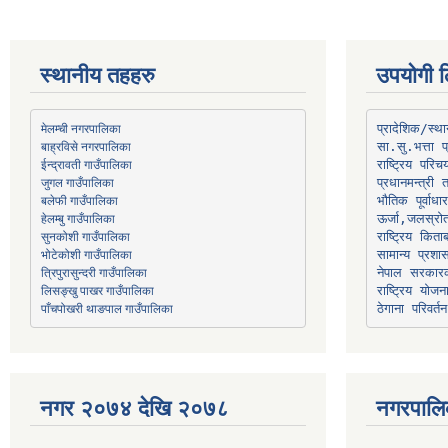
स्थानीय तहहरु
उपयोगी ल
मेलम्ची नगरपालिका
प्रादेशिक/स्
बाह्रविसे नगरपालिका
जुगल गाउँपालिका
प्रधानमन्त्री 
भौतिक पूर्वाध
हेलम्बु गाउँपालिका
ऊर्जा,जलस्रो
भोटेकोशी गाउँपालिका
सामान्य प्रशा
त्रिपुरासुन्दरी गाउँपालिका
नेपाल सरकारक
लिसङ्खु पाखर गाउँपालिका
राष्ट्रिय योज
पाँचपोखरी थाङपाल गाउँपालिका
ठेगाना परिवर्तन
नगर २०७४ देखि २०७८
नगरपालि