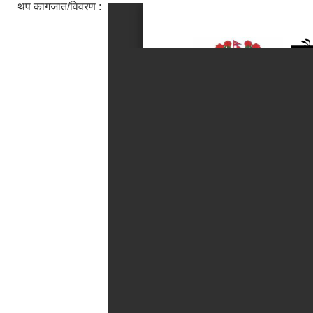
थप कागजात/विवरण :