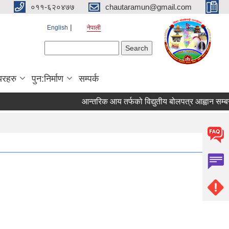
०११-६२०४७७
chautaramun@gmail.com
English
नेपाली
Search form
Search
यरहरु
पुन:निर्माण
सम्पर्क
आन्तरिक आय तर्फको विद्युतीय बोलपत्र आह्वान सम्बन्धी सू