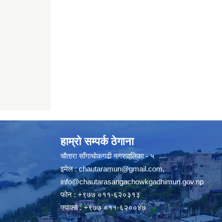
हाम्रो सम्पर्क ठेगाना
चौतारा साँगाचोकगढी नगरपालिका - ५
इमेल :
chautaramun@gmail.com
,
info@chautarasangachowkgadhimun.gov.np
फोन : +९७७ ०११-६२०३१३
फ्याक्स : +९७७ ०११-६२००४७