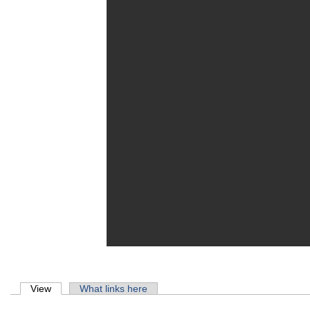
Primary tabs
View
(active tab)
What links here