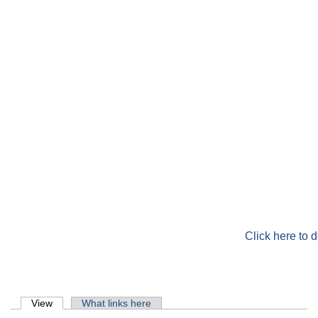
Click here to 
Primary tabs
View
(active tab)
What links here