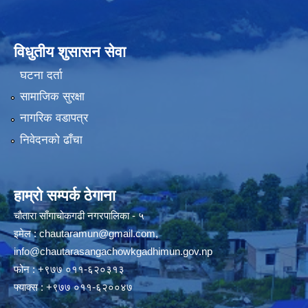
विधुतीय शुसासन सेवा
घटना दर्ता
सामाजिक सुरक्षा
नागरिक वडापत्र
निवेदनको ढाँचा
हाम्रो सम्पर्क ठेगाना
चौतारा साँगाचोकगढी नगरपालिका - ५
इमेल :
chautaramun@gmail.com
,
info@chautarasangachowkgadhimun.gov.np
फोन : +९७७ ०११-६२०३१३
फ्याक्स : +९७७ ०११-६२००४७