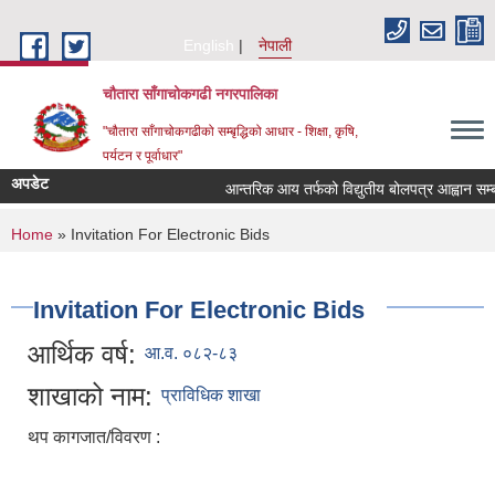
Skip to main content
English
नेपाली
चौतारा साँगाचोकगढी नगरपालिका
"चौतारा साँगाचोकगढीको सम्बृद्धिको आधार - शिक्षा, कृषि,
पर्यटन र पूर्वाधार"
अपडेट
आन्तरिक आय तर्फको विद्युतीय बोलपत्र आह्वान सम्बन्धी 
You are here
Home
» Invitation For Electronic Bids
Invitation For Electronic Bids
आर्थिक वर्ष:
आ.व. ०८२-८३
शाखाको नाम:
प्राविधिक शाखा
थप कागजात/विवरण :