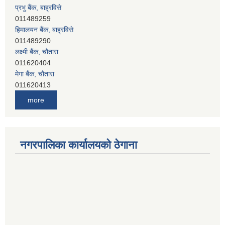
प्रभु बैंक, बाह्रविसे
011489259
हिमालयन बैंक, बाह्रविसे
011489290
लक्ष्मी बैंक, चाैतारा
011620404
मेगा बैंक, चाैतारा
011620413
जनता बैंक, चाैतारा
more
011620406
देव विकास बैंक, बाह्रविसे
011401005
देव विकास बैंक, जलविरे
नगरपालिका कार्यालयको ठेगाना
011403051
सिभिल बैंक, मेलम्ची
011401055
नेपाल क्रेडिट एण्ड कमर्स बैंक, चाैतारा
011620402
यति विकास बैंक, मांखा
011482150