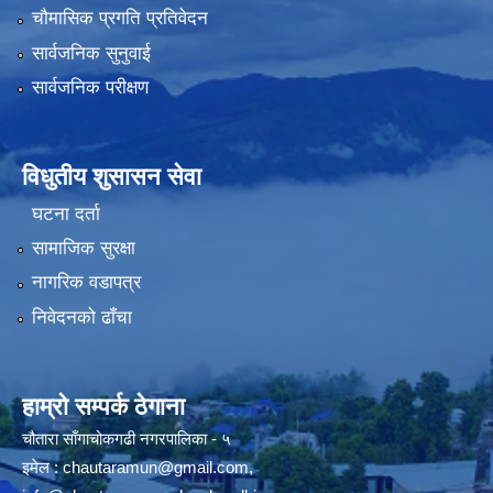
चौमासिक प्रगति प्रतिवेदन
सार्वजनिक सुनुवाई
सार्वजनिक परीक्षण
विधुतीय शुसासन सेवा
घटना दर्ता
सामाजिक सुरक्षा
नागरिक वडापत्र
निवेदनको ढाँचा
हाम्रो सम्पर्क ठेगाना
चौतारा साँगाचोकगढी नगरपालिका - ५
इमेल :
chautaramun@gmail.com
,