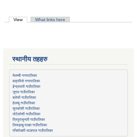
Primary tabs
View
(active tab)
What links here
स्थानीय तहहरु
मेलम्ची नगरपालिका
बाह्रविसे नगरपालिका
जुगल गाउँपालिका
हेलम्बु गाउँपालिका
भोटेकोशी गाउँपालिका
त्रिपुरासुन्दरी गाउँपालिका
लिसङ्खु पाखर गाउँपालिका
पाँचपोखरी थाङपाल गाउँपालिका