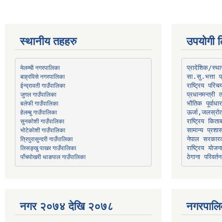
स्थानीय तहहरु
उपयोगी ल
मेलम्ची नगरपालिका
प्रादेशिक/स्
बाह्रविसे नगरपालिका
जुगल गाउँपालिका
प्रधानमन्त्री 
भौतिक पूर्वाध
हेलम्बु गाउँपालिका
ऊर्जा,जलस्रो
भोटेकोशी गाउँपालिका
सामान्य प्रशा
त्रिपुरासुन्दरी गाउँपालिका
नेपाल सरकारक
लिसङ्खु पाखर गाउँपालिका
राष्ट्रिय योज
पाँचपोखरी थाङपाल गाउँपालिका
ठेगाना परिवर्तन
नगर २०७४ देखि २०७८
नगरपालि