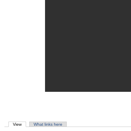
Primary tabs
View
(active tab)
What links here