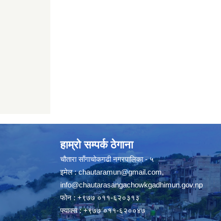
हाम्रो सम्पर्क ठेगाना
चौतारा साँगाचोकगढी नगरपालिका - ५
इमेल :
chautaramun@gmail.com
,
info@chautarasangachowkgadhimun.gov.np
फोन : +९७७ ०११-६२०३१३
फ्याक्स : +९७७ ०११-६२००४७