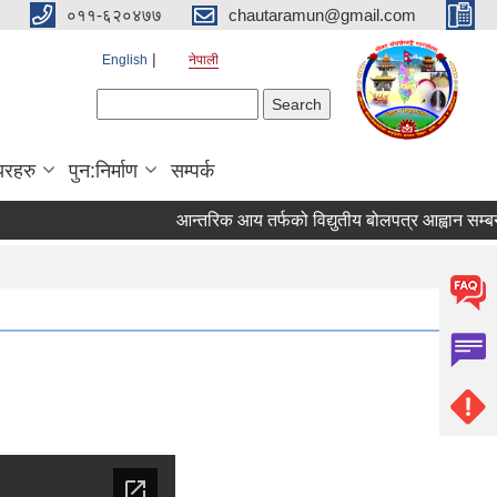
०११-६२०४७७
chautaramun@gmail.com
English
नेपाली
Search form
Search
यरहरु
पुन:निर्माण
सम्पर्क
आन्तरिक आय तर्फको विद्युतीय बोलपत्र आह्वान सम्बन्धी सू