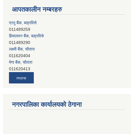
आपतकालीन नम्बरहरु
प्रभु बैंक, बाह्रविसे
011489259
हिमालयन बैंक, बाह्रविसे
011489290
लक्ष्मी बैंक, चाैतारा
011620404
मेगा बैंक, चाैतारा
011620413
जनता बैंक, चाैतारा
011620406
देव विकास बैंक, बाह्रविसे
more
011401005
देव विकास बैंक, जलविरे
011403051
सिभिल बैंक, मेलम्ची
नगरपालिका कार्यालयको ठेगाना
011401055
नेपाल क्रेडिट एण्ड कमर्स बैंक, चाैतारा
011620402
यति विकास बैंक, मांखा