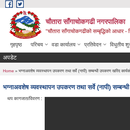
Skip to main content
चौतारा साँगाचोकगढी नगरपालिका
"चौतारा साँगाचोकगढीको सम्बृद्धिको आधार - शिक्
गृहपृष्ठ
परिचय
वडा कार्यालय
प्रतिवेदन
विधुतीय श
अपडेट
You are here
Home
» भग्नाअवशेष व्यवस्थापन उपकरण तथा सर्वे (नापी) सम्बन्धी उपकरण खरिद कार्यक
भग्नाअवशेष व्यवस्थापन उपकरण तथा सर्वे (नापी) सम्बन
थप कागजात/विवरण :