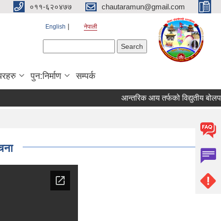
०११-६२०४७७
chautaramun@gmail.com
English
नेपाली
Search form
Search
यरहरु
पुन:निर्माण
सम्पर्क
आन्तरिक आय तर्फको विद्युतीय बोलपत्र आह्
ूचना