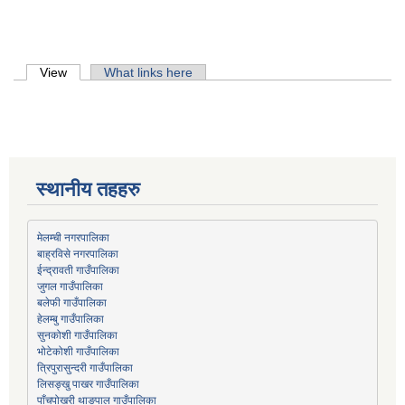
Primary tabs
View
(active tab)
What links here
स्थानीय तहहरु
मेलम्ची नगरपालिका
बाह्रविसे नगरपालिका
जुगल गाउँपालिका
हेलम्बु गाउँपालिका
भोटेकोशी गाउँपालिका
त्रिपुरासुन्दरी गाउँपालिका
लिसङ्खु पाखर गाउँपालिका
पाँचपोखरी थाङपाल गाउँपालिका