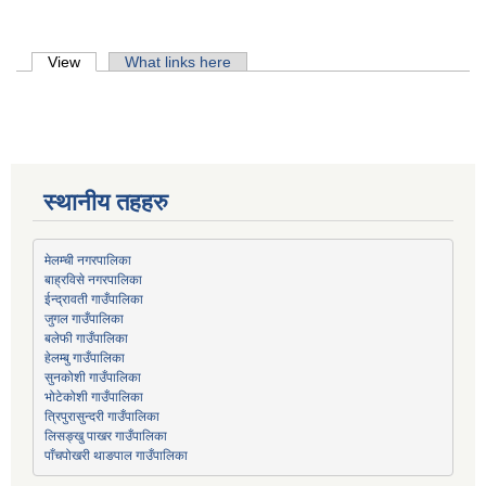
Primary tabs
View
(active tab)
What links here
स्थानीय तहहरु
मेलम्ची नगरपालिका
बाह्रविसे नगरपालिका
जुगल गाउँपालिका
हेलम्बु गाउँपालिका
भोटेकोशी गाउँपालिका
त्रिपुरासुन्दरी गाउँपालिका
लिसङ्खु पाखर गाउँपालिका
पाँचपोखरी थाङपाल गाउँपालिका