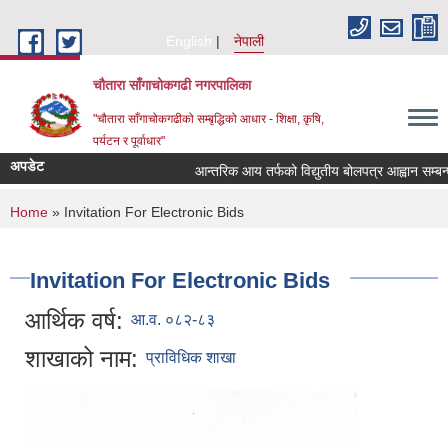
Skip to main content
English
नेपाली
चौतारा साँगाचोकगढी नगरपालिका
"चौतारा साँगाचोकगढीको सम्बृद्धिको आधार - शिक्षा, कृषि,
पर्यटन र पूर्वाधार"
अपडेट
आन्तरिक आय तर्फको विद्युतीय बोलपत्र आह्वान सम्बन्धी सू
You are here
Home
» Invitation For Electronic Bids
Invitation For Electronic Bids
आर्थिक वर्ष:
आ.व. ०८२-८३
शाखाको नाम:
प्राविधिक शाखा