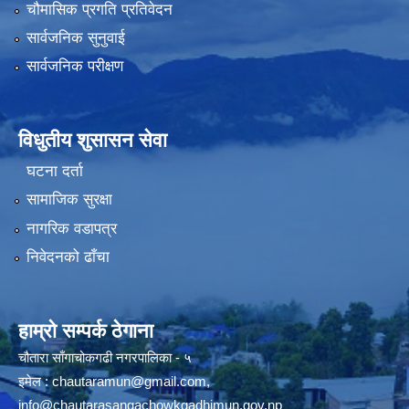
चौमासिक प्रगति प्रतिवेदन
सार्वजनिक सुनुवाई
सार्वजनिक परीक्षण
विधुतीय शुसासन सेवा
घटना दर्ता
सामाजिक सुरक्षा
नागरिक वडापत्र
निवेदनको ढाँचा
हाम्रो सम्पर्क ठेगाना
चौतारा साँगाचोकगढी नगरपालिका - ५
इमेल :
chautaramun@gmail.com
,
info@chautarasangachowkgadhimun.gov.np