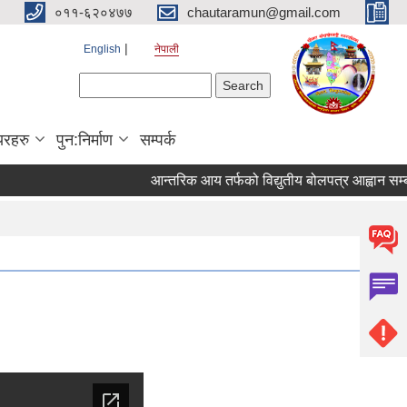
०११-६२०४७७
chautaramun@gmail.com
English
नेपाली
Search form
Search
यरहरु
पुन:निर्माण
सम्पर्क
आन्तरिक आय तर्फको विद्युतीय बोलपत्र आह्वान सम्बन्धी 