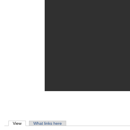
Primary tabs
View
(active tab)
What links here