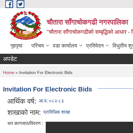
Skip to main content
चौतारा साँगाचोकगढी नगरपालिका
"चौतारा साँगाचोकगढीको सम्बृद्धिको आधार - शिक्
गृहपृष्ठ
परिचय
वडा कार्यालय
प्रतिवेदन
विधुतीय श
अपडेट
You are here
Home
» Invitation For Electronic Bids
Invitation For Electronic Bids
आर्थिक वर्ष:
आ.व. ०८२-८३
शाखाको नाम:
प्राविधिक शाखा
थप कागजात/विवरण :