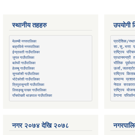
स्थानीय तहहरु
उपयोगी ल
मेलम्ची नगरपालिका
प्रादेशिक/स्
बाह्रविसे नगरपालिका
जुगल गाउँपालिका
प्रधानमन्त्री 
भौतिक पूर्वाध
हेलम्बु गाउँपालिका
ऊर्जा,जलस्रो
भोटेकोशी गाउँपालिका
सामान्य प्रशा
त्रिपुरासुन्दरी गाउँपालिका
नेपाल सरकारक
लिसङ्खु पाखर गाउँपालिका
राष्ट्रिय योज
पाँचपोखरी थाङपाल गाउँपालिका
ठेगाना परिवर्तन
नगर २०७४ देखि २०७८
नगरपालि