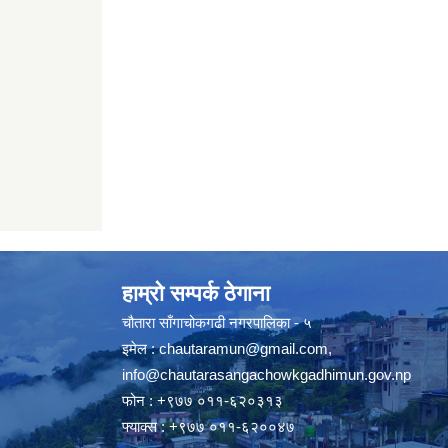
हाम्रो सम्पर्क ठेगाना
चौतारा साँगाचोकगढी नगरपालिका - ५
इमेल :
chautaramun@gmail.com
,
info@chautarasangachowkgadhimun.gov.np
फोन : +९७७ ०११-६२०३१३
फ्याक्स : +९७७ ०११-६२००४७