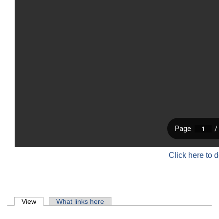
Click here to 
Primary tabs
View
(active tab)
What links here