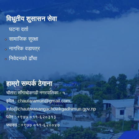
विधुतीय शुसासन सेवा
घटना दर्ता
सामाजिक सुरक्षा
नागरिक वडापत्र
निवेदनको ढाँचा
हाम्रो सम्पर्क ठेगाना
चौतारा साँगाचोकगढी नगरपालिका - ५
इमेल :
chautaramun@gmail.com
,
info@chautarasangachowkgadhimun.gov.np
फोन : +९७७ ०११-६२०३१३
फ्याक्स : +९७७ ०११-६२००४७