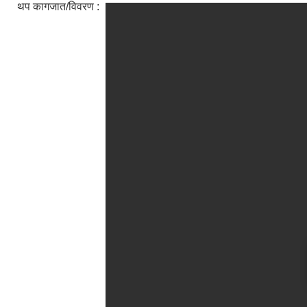
थप कागजात/विवरण :