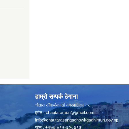
हाम्रो सम्पर्क ठेगाना
चौतारा साँगाचोकगढी नगरपालिका - ५
इमेल :
chautaramun@gmail.com
,
info@chautarasangachowkgadhimun.gov.np
फोन : +९७७ ०११-६२०३१३