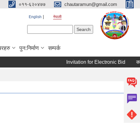
०११-६२०४७७
chautaramun@gmail.com
English
नेपाली
Search form
Search
यरहरु
पुन:निर्माण
सम्पर्क
Invitation for Electronic Bid
कम्प्यु