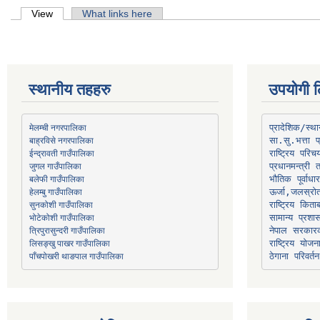
Primary tabs
View
(active tab)
What links here
स्थानीय तहहरु
उपयोगी ल
मेलम्ची नगरपालिका
प्रादेशिक/स्
बाह्रविसे नगरपालिका
जुगल गाउँपालिका
प्रधानमन्त्री 
भौतिक पूर्वाध
हेलम्बु गाउँपालिका
ऊर्जा,जलस्रो
भोटेकोशी गाउँपालिका
सामान्य प्रशा
त्रिपुरासुन्दरी गाउँपालिका
नेपाल सरकारक
लिसङ्खु पाखर गाउँपालिका
राष्ट्रिय योज
पाँचपोखरी थाङपाल गाउँपालिका
ठेगाना परिवर्तन