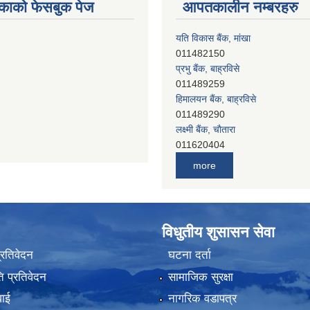
काको फेसबुक पेज
आपतकालीन नम्बरहरु
यति विकास बैंक, मांखा
011482150
प्रभु बैंक, बाह्रविसे
011489259
हिमालयन बैंक, बाह्रविसे
011489290
लक्ष्मी बैंक, चाैतारा
011620404
मेगा बैंक, चाैतारा
011620413
more
जनता बैंक, चाैतारा
011620406
देव विकास बैंक, बाह्रविसे
011401005
विधुतीय शुसासन सेवा
देव विकास बैंक, जलविरे
011403051
प्रतिवेदन
घटना दर्ता
सिभिल बैंक, मेलम्ची
011401055
 प्रतिवेदन
सामाजिक सुरक्षा
नेपाल क्रेडिट एण्ड कमर्स बैंक, चाैतारा
वाई
नागरिक वडापत्र
011620402