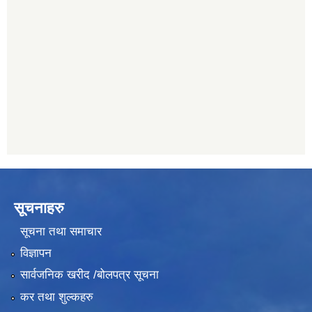
नेपाल क्रेडिट एण्ड कमर्स बैंक, चाैतारा
011620402
यति विकास बैंक, मांखा
011482150
प्रभु बैंक, बाह्रविसे
011489259
सूचनाहरु
सूचना तथा समाचार
विज्ञापन
सार्वजनिक खरीद /बोलपत्र सूचना
कर तथा शुल्कहरु