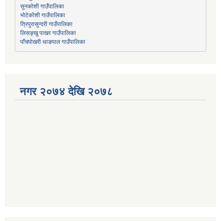
भोटेकोशी गाउँपालिका
त्रिपुरासुन्दरी गाउँपालिका
लिसङ्खु पाखर गाउँपालिका
पाँचपोखरी थाङपाल गाउँपालिका
नगर २०७४ देखि २०७८