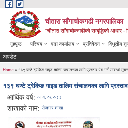
Skip to main content
चौतारा साँगाचोकगढी नगरपालिका
"चौतारा साँगाचोकगढीको सम्बृद्धिको आधार - शिक्
गृहपृष्ठ
परिचय
वडा कार्यालय
प्रतिवेदन
विधुतीय श
अपडेट
You are here
Home
» १३९ घण्टे ट्रेकिङ गाइड तालिम संचालनका लागि प्रस्ताव पेश गर्ने सम्बन्धी सूच
१३९ घण्टे ट्रेकिङ गाइड तालिम संचालनका लागि प्रस्ताव प
आर्थिक वर्ष:
आ.व. ०८२-८३
शाखाको नाम:
रोजगार शाखा