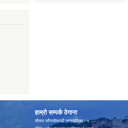
हाम्रो सम्पर्क ठेगाना
चौतारा साँगाचोकगढी नगरपालिका - ५