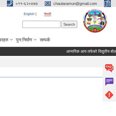
०११-६२०४७७
chautaramun@gmail.com
English
नेपाली
Search form
Search
यरहरु
पुन:निर्माण
सम्पर्क
आन्तरिक आय तर्फको विद्युतीय बोलपत्र आ