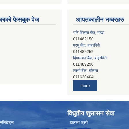
काको फेसबुक पेज
आपतकालीन नम्बरहरु
प्रभु बैंक, बाह्रविसे
011489259
हिमालयन बैंक, बाह्रविसे
011489290
लक्ष्मी बैंक, चाैतारा
011620404
मेगा बैंक, चाैतारा
011620413
जनता बैंक, चाैतारा
more
011620406
देव विकास बैंक, बाह्रविसे
011401005
देव विकास बैंक, जलविरे
विधुतीय शुसासन सेवा
011403051
सिभिल बैंक, मेलम्ची
प्रतिवेदन
घटना दर्ता
011401055