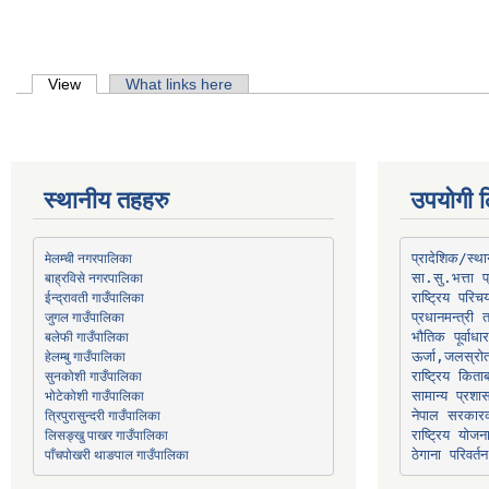
Primary tabs
View
(active tab)
What links here
स्थानीय तहहरु
उपयोगी ल
मेलम्ची नगरपालिका
प्रादेशिक/स्
बाह्रविसे नगरपालिका
जुगल गाउँपालिका
प्रधानमन्त्री 
भौतिक पूर्वाध
हेलम्बु गाउँपालिका
ऊर्जा,जलस्रो
भोटेकोशी गाउँपालिका
सामान्य प्रशा
त्रिपुरासुन्दरी गाउँपालिका
नेपाल सरकारक
लिसङ्खु पाखर गाउँपालिका
राष्ट्रिय योज
पाँचपोखरी थाङपाल गाउँपालिका
ठेगाना परिवर्तन