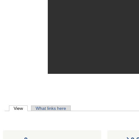
Primary tabs
View
(active tab)
What links here