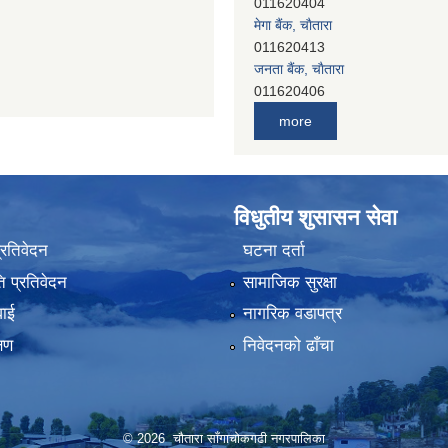
011620404
मेगा बैंक, चाैतारा
011620413
जनता बैंक, चाैतारा
011620406
देव विकास बैंक, बाह्रविसे
more
011401005
देव विकास बैंक, जलविरे
011403051
सिभिल बैंक, मेलम्ची
विधुतीय शुसासन सेवा
011401055
नेपाल क्रेडिट एण्ड कमर्स बैंक, चाैतारा
प्रतिवेदन
घटना दर्ता
011620402
 प्रतिवेदन
सामाजिक सुरक्षा
यति विकास बैंक, मांखा
011482150
वाई
नागरिक वडापत्र
प्रभु बैंक, बाह्रविसे
्षण
निवेदनको ढाँचा
011489259
© 2026 चौतारा साँगाचोकगढी नगरपालिका