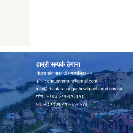
हाम्रो सम्पर्क ठेगाना
चौतारा साँगाचोकगढी नगरपालिका - ५
इमेल :
chautaramun@gmail.com
,
info@chautarasangachowkgadhimun.gov.np
फोन : +९७७ ०११-६२०३१३
फ्याक्स : +९७७ ०११-६२००४७