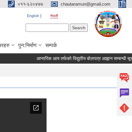
०११-६२०४७७
chautaramun@gmail.com
English
नेपाली
Search form
Search
यरहरु
पुन:निर्माण
सम्पर्क
आन्तरिक आय तर्फको विद्युतीय बोलपत्र आह्वान सम्बन्धी सूचना । 