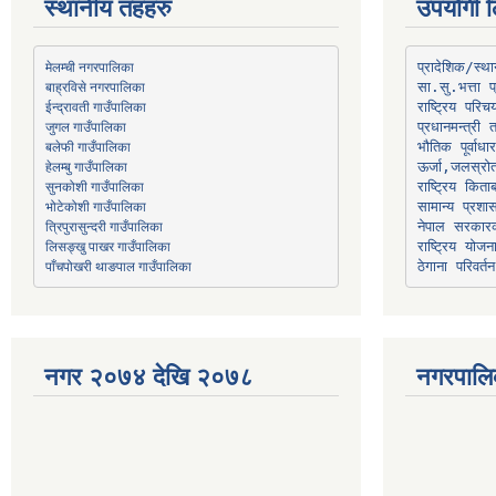
स्थानीय तहहरु
उपयोगी ल
मेलम्ची नगरपालिका
प्रादेशिक/स्
बाह्रविसे नगरपालिका
जुगल गाउँपालिका
प्रधानमन्त्री 
भौतिक पूर्वाध
हेलम्बु गाउँपालिका
ऊर्जा,जलस्रो
भोटेकोशी गाउँपालिका
सामान्य प्रशा
त्रिपुरासुन्दरी गाउँपालिका
नेपाल सरकारक
लिसङ्खु पाखर गाउँपालिका
राष्ट्रिय योज
पाँचपोखरी थाङपाल गाउँपालिका
ठेगाना परिवर्तन
नगर २०७४ देखि २०७८
नगरपालि