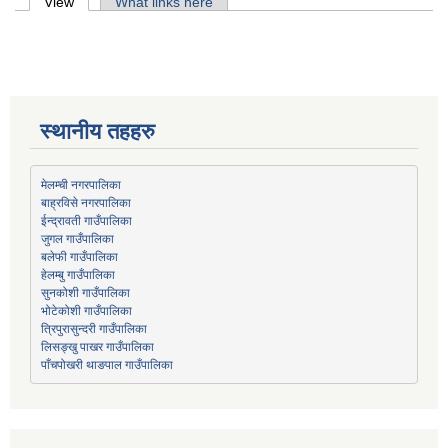
Primary tabs
View
(active tab)
What links here
स्थानीय तहहरु
मेलम्ची नगरपालिका
बाह्रविसे नगरपालिका
जुगल गाउँपालिका
हेलम्बु गाउँपालिका
भोटेकोशी गाउँपालिका
त्रिपुरासुन्दरी गाउँपालिका
लिसङ्खु पाखर गाउँपालिका
पाँचपोखरी थाङपाल गाउँपालिका