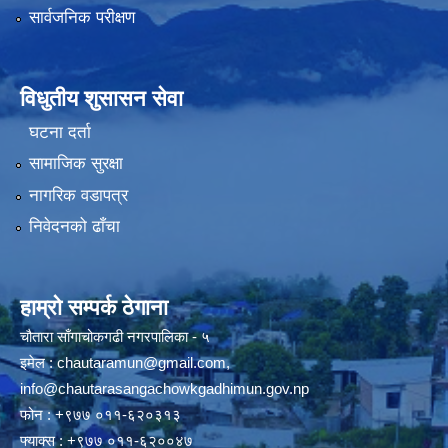
सार्वजनिक परीक्षण
विधुतीय शुसासन सेवा
घटना दर्ता
सामाजिक सुरक्षा
नागरिक वडापत्र
निवेदनको ढाँचा
हाम्रो सम्पर्क ठेगाना
चौतारा साँगाचोकगढी नगरपालिका - ५
इमेल :
chautaramun@gmail.com
,
info@chautarasangachowkgadhimun.gov.np
फोन : +९७७ ०११-६२०३१३
फ्याक्स : +९७७ ०११-६२००४७