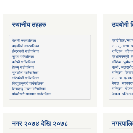
स्थानीय तहहरु
उपयोगी ल
मेलम्ची नगरपालिका
प्रादेशिक/स्
बाह्रविसे नगरपालिका
जुगल गाउँपालिका
प्रधानमन्त्री 
भौतिक पूर्वाध
हेलम्बु गाउँपालिका
ऊर्जा,जलस्रो
भोटेकोशी गाउँपालिका
सामान्य प्रशा
त्रिपुरासुन्दरी गाउँपालिका
नेपाल सरकारक
लिसङ्खु पाखर गाउँपालिका
राष्ट्रिय योज
पाँचपोखरी थाङपाल गाउँपालिका
ठेगाना परिवर्तन
नगर २०७४ देखि २०७८
नगरपालि