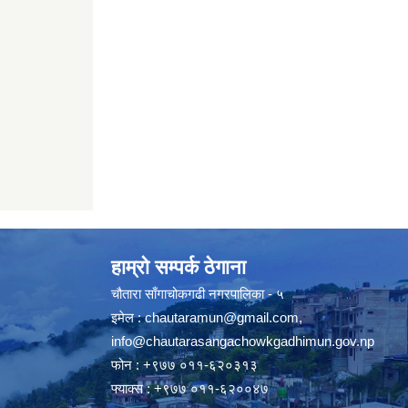
हाम्रो सम्पर्क ठेगाना
चौतारा साँगाचोकगढी नगरपालिका - ५
इमेल :
chautaramun@gmail.com
,
info@chautarasangachowkgadhimun.gov.np
फोन : +९७७ ०११-६२०३१३
फ्याक्स : +९७७ ०११-६२००४७