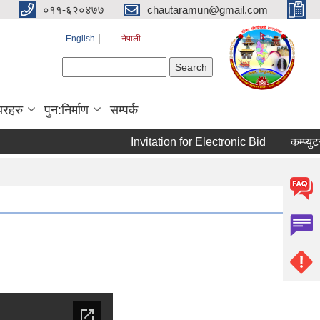
०११-६२०४७७
chautaramun@gmail.com
English
नेपाली
Search form
Search
यरहरु
पुन:निर्माण
सम्पर्क
Invitation for Electronic Bid
कम्प्युटर त