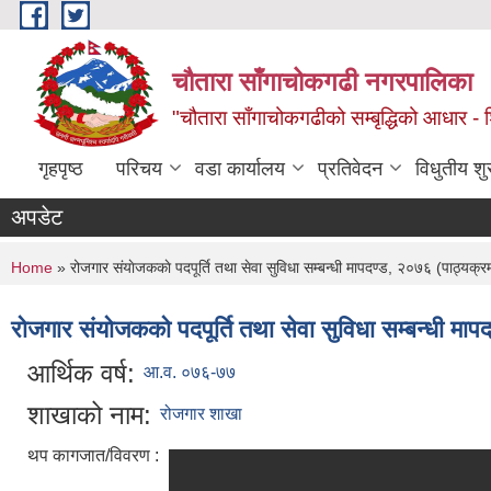
Skip to main content
चौतारा साँगाचोकगढी नगरपालिका
"चौतारा साँगाचोकगढीको सम्बृद्धिको आधार - शिक्
गृहपृष्ठ
परिचय
वडा कार्यालय
प्रतिवेदन
विधुतीय श
अपडेट
You are here
Home
» रोजगार संयाेजककाे पदपूर्ति तथा सेवा सुविधा सम्बन्धी मापदण्ड, २०७६ (पाठ्यक्
रोजगार संयाेजककाे पदपूर्ति तथा सेवा सुविधा सम्बन्धी म
आर्थिक वर्ष:
आ.व. ०७६-७७
शाखाको नाम:
रोजगार शाखा
थप कागजात/विवरण :