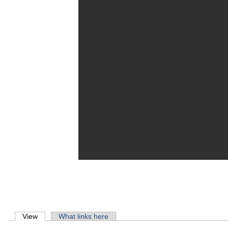
Primary tabs
View
(active tab)
What links here