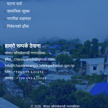
घटना दर्ता
सामाजिक सुरक्षा
नागरिक वडापत्र
निवेदनको ढाँचा
हाम्रो सम्पर्क ठेगाना
चौतारा साँगाचोकगढी नगरपालिका - ५
इमेल :
chautaramun@gmail.com
,
info@chautarasangachowkgadhimun.gov.np
फोन : +९७७ ०११-६२०३१३
फ्याक्स : +९७७ ०११-६२००४७
© 2026 चौतारा साँगाचोकगढी नगरपालिका