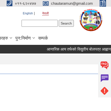
०११-६२०४७७
chautaramun@gmail.com
English
नेपाली
Search form
Search
यरहरु
पुन:निर्माण
सम्पर्क
आन्तरिक आय तर्फको विद्युतीय बोलपत्र आह्वान सम्बन