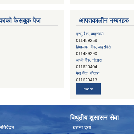
काको फेसबुक पेज
आपतकालीन नम्बरहरु
प्रभु बैंक, बाह्रविसे
011489259
हिमालयन बैंक, बाह्रविसे
011489290
लक्ष्मी बैंक, चाैतारा
011620404
मेगा बैंक, चाैतारा
011620413
जनता बैंक, चाैतारा
011620406
more
देव विकास बैंक, बाह्रविसे
011401005
देव विकास बैंक, जलविरे
011403051
विधुतीय शुसासन सेवा
सिभिल बैंक, मेलम्ची
011401055
प्रतिवेदन
घटना दर्ता
नेपाल क्रेडिट एण्ड कमर्स बैंक, चाैतारा