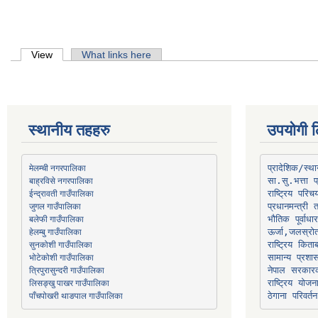
Primary tabs
View
(active tab)
What links here
स्थानीय तहहरु
उपयोगी ल
मेलम्ची नगरपालिका
प्रादेशिक/स्
बाह्रविसे नगरपालिका
जुगल गाउँपालिका
प्रधानमन्त्री 
भौतिक पूर्वाध
हेलम्बु गाउँपालिका
ऊर्जा,जलस्रो
भोटेकोशी गाउँपालिका
सामान्य प्रशा
त्रिपुरासुन्दरी गाउँपालिका
नेपाल सरकारक
लिसङ्खु पाखर गाउँपालिका
राष्ट्रिय योज
पाँचपोखरी थाङपाल गाउँपालिका
ठेगाना परिवर्तन