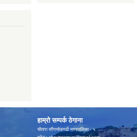
हाम्रो सम्पर्क ठेगाना
चौतारा साँगाचोकगढी नगरपालिका - ५