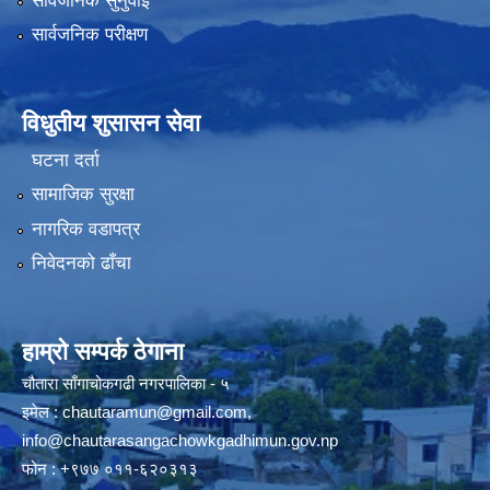
सार्वजनिक सुनुवाई
सार्वजनिक परीक्षण
विधुतीय शुसासन सेवा
घटना दर्ता
सामाजिक सुरक्षा
नागरिक वडापत्र
निवेदनको ढाँचा
हाम्रो सम्पर्क ठेगाना
चौतारा साँगाचोकगढी नगरपालिका - ५
इमेल :
chautaramun@gmail.com
,
info@chautarasangachowkgadhimun.gov.np
फोन : +९७७ ०११-६२०३१३