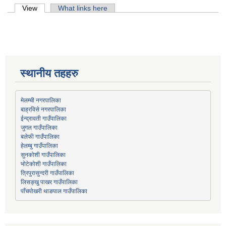
Primary tabs
View
(active tab)
What links here
स्थानीय तहहरु
मेलम्ची नगरपालिका
बाह्रविसे नगरपालिका
जुगल गाउँपालिका
हेलम्बु गाउँपालिका
भोटेकोशी गाउँपालिका
त्रिपुरासुन्दरी गाउँपालिका
लिसङ्खु पाखर गाउँपालिका
पाँचपोखरी थाङपाल गाउँपालिका