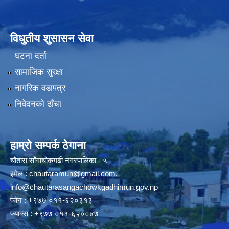
विधुतीय शुसासन सेवा
घटना दर्ता
सामाजिक सुरक्षा
नागरिक वडापत्र
निवेदनको ढाँचा
हाम्रो सम्पर्क ठेगाना
चौतारा साँगाचोकगढी नगरपालिका - ५
इमेल :
chautaramun@gmail.com
,
info@chautarasangachowkgadhimun.gov.np
फोन : +९७७ ०११-६२०३१३
फ्याक्स : +९७७ ०११-६२००४७