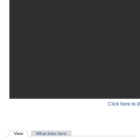
Click here to 
Primary tabs
View
(active tab)
What links here