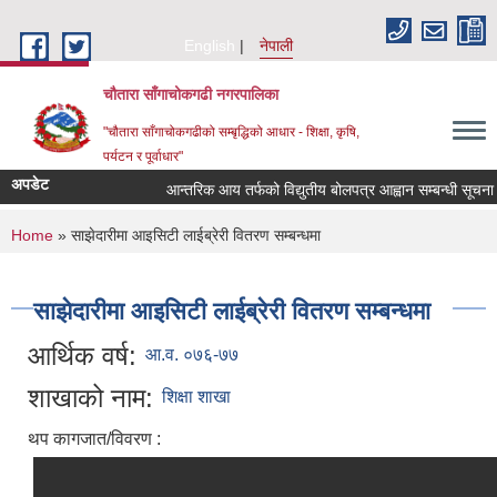
Skip to main content
English
नेपाली
चौतारा साँगाचोकगढी नगरपालिका
"चौतारा साँगाचोकगढीको सम्बृद्धिको आधार - शिक्षा, कृषि,
पर्यटन र पूर्वाधार"
अपडेट
आन्तरिक आय तर्फको विद्युतीय बोलपत्र आह्वान सम्बन्धी सूचना । (इ
You are here
Home
» साझेदारीमा आइसिटी लाईब्रेरी वितरण सम्बन्धमा
साझेदारीमा आइसिटी लाईब्रेरी वितरण सम्बन्धमा
आर्थिक वर्ष:
आ.व. ०७६-७७
शाखाको नाम:
शिक्षा शाखा
थप कागजात/विवरण :